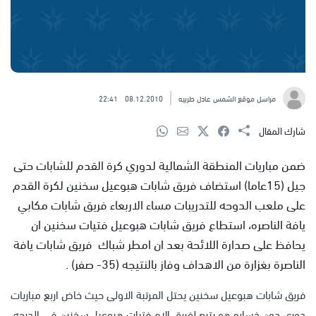
مراسل موقع الشمس عادل طربيه
08.12.2010
22:41
شارك المقال
ضمن مباريات المنطقة الشمالية لدوري كرة القدم للشابات حتى
جيل (15عاما) استضاف فريق شابات هبوعيل سخنين لكرة القدم
على ملعب الدوحه للتدريبات مساء الاربعاء فريق شابات مكابي
يافة الناصره، استطاع فريق شابات هبوعيل فتيات سخنين ان
يحافظ على صدارة اللائحة بعد ان امطر شباك فريق شابات يافة
الناصرة بغزارة من الاهداف وفاز بالنتيجه (35- صفر) .
فريق شابات هبوعيل سخنين يحتل المرتبة الاولى حيث خاض اربع مباريات
دوري دون خساره هو يتبع لفريق الام فتيات هبوعيل سخنين في الدرجه