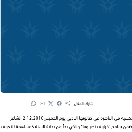
شارك المقال
استضافت دارة الثقافة والفنون التابعة لمجلس الطائفة الارثوذكسية في الناصرة في صالونها الادبي يوم الخميس2.12.2010 الشاعر
ن برنامج "خراريف نصراوية" والذي بدأ من بداية السنة كمساهمة للتعريف