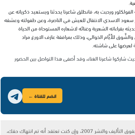
ية.
لفولكلور ورحبت به، فانطلق شاعرنا يحدثنا ويستعيد ذكرياته عن
عر سعود الاسدي الانتقال للعيش في الناصرة، وعن طفولته وعشقه
يثه بقراءاته الشعرية وغنائه لاشعاره المستوحاة من الحياة
والشَّوق للأَيَّام الخوالي، وذلك بمرافقة عازف الاورغ مراد
 لعرضها على شاشته.
 شاركوا شاعرنا الغناء، وقد أضفى هذا التواصل بين الحضور
انضم للقناة ←
يتم الاستخدام المواد وفقًا للمادة 27 أ من قانون حقوق التأليف والنشر 2007، وإن كنت تعتقد أنه تم انتهاك حقك،