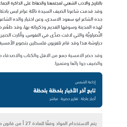
بالتاريخ والادب الشعبي لمجتمعنا والحفاظ على الذاكرة الجماع
وقد قدمت شاعرنا الضيف السيدة نائلة عزام لبس باحثة ا
جده الشاعر ابو سعود الاسدي، وعن اختيار والده الشا
لهذه المدينة وسوقها القديم وذكرياته بها، وقد طعّم حد
النَّصراويَّة والتي لاقت صدًى في النفوس، وأثارت الحنين 
دراوشة.هذا وقد قام تلفزيون فلسطين بتصوير الأمسية
وقد حضر الامسية جمع من الاهل والكتاب والاصدقاء حيث
والضيف جوا رائعا ومتميزا.
إذاعة الشمس
تابع آخر الأخبار بلحظة بلحظة
أخبار عاجلة · تقارير حصرية · مباشر