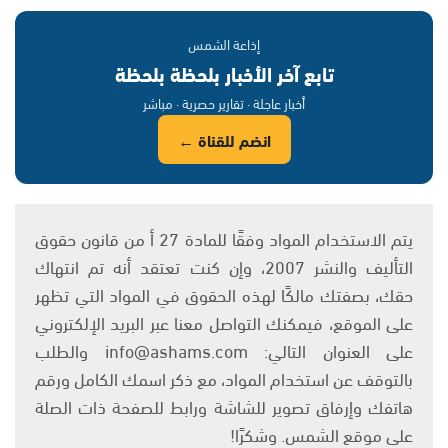
إذاعة الشمس
تابع آخر الأخبار بلحظة بلحظة
أخبار عاجلة · تقارير حصرية · مباشر
انضم للقناة ←
يتم الاستخدام المواد وفقًا للمادة 27 أ من قانون حقوق
التأليف والنشر 2007، وإن كنت تعتقد أنه تم انتهاك
حقك، بصفتك مالكًا لهذه الحقوق في المواد التي تظهر
على الموقع، فيمكنك التواصل معنا عبر البريد الإلكتروني
على العنوان التالي: info@ashams.com والطلب
بالتوقف عن استخدام المواد، مع ذكر اسمك الكامل ورقم
هاتفك وإرفاق تصوير للشاشة ورابط للصفحة ذات الصلة
على موقع الشمس. وشكرًا!