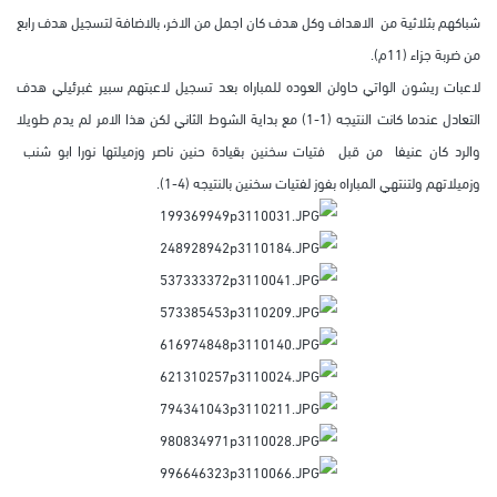
شباكهم بثلاثية من الاهداف وكل هدف كان اجمل من الاخر، بالاضافة لتسجيل هدف رابع
من ضربة جزاء (11م).
لاعبات ريشون الواتي حاولن العوده للمباراه بعد تسجيل لاعبتهم سبير غبرئيلي هدف
التعادل عندما كانت النتيجه (1-1) مع بداية الشوط الثاني لكن هذا الامر لم يدم طويلا
والرد كان عنيفا من قبل فتيات سخنين بقيادة حنين ناصر وزميلتها نورا ابو شنب
وزميلاتهم ولتنتهي المباراه بفوز لفتيات سخنين بالنتيجه (4-1).