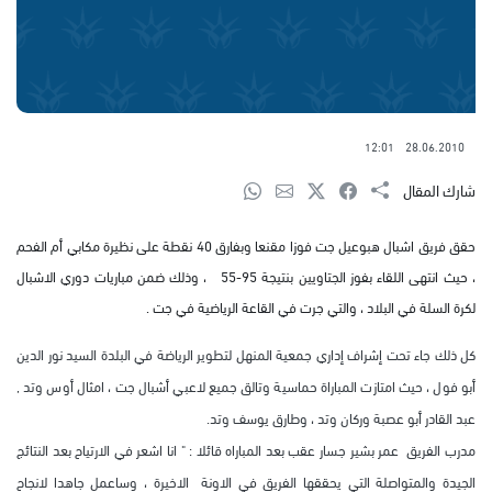
12:01
28.06.2010
شارك المقال
حقق فريق اشبال هبوعيل جت فوزا مقنعا وبفارق 40 نقطة على نظيرة مكابي أم الفحم
، حيث انتهى اللقاء بفوز الجتاويين بنتيجة 95-55 ، وذلك ضمن مباريات دوري الاشبال
لكرة السلة في البلاد ، والتي جرت في القاعة الرياضية في جت .
كل ذلك جاء تحت إشراف إداري جمعية المنهل لتطوير الرياضة في البلدة السيد نور الدين
أبو فول ، حيث امتازت المباراة حماسية وتالق جميع لاعبي أشبال جت ، امثال أوس وتد ,
عبد القادر أبو عصبة وركان وتد ، وطارق يوسف وتد.
مدرب الفريق عمر بشير جسار عقب بعد المباراه قائلا : " انا اشعر في الارتياح بعد النتائج
الجيدة والمتواصلة التي يحققها الفريق في الاونة الاخيرة ، وساعمل جاهدا لانجاح