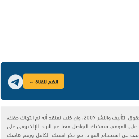
انضم للقناة ←
يتم الاستخدام المواد وفقًا للمادة 27 أ من قانون حقوق التأليف والنشر 2007، وإن كنت تعتقد أنه تم انتهاك حقك،
لى الموقع، فيمكنك التواصل معنا عبر البريد الإلكتروني على
info@ashams.c والطلب بالتوقف عن استخدام المواد، مع ذكر اسمك الكامل ورقم هاتفك