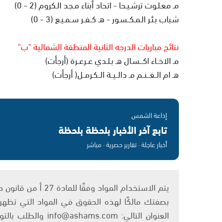
مـ معـلـوت ترشـيـحا - اتحاد أبناء مـجد الـكروم (2 - 0)
شـباب بـئـر الـمـكــسـور - هـ كــفــر ســمـيـع (3 - 0)
نتائج مباريات الدرجه الثانية المنطقة الشمالية "ب"
مـ الاخــاء اكـــسـال هـ بـلـدي عــرعــرة (أرجأت)
هـ ام الــغـــنــم مـ دالــيــة الــكـرمــل( أرجأت)
إذاعة الشمس
تابع آخر الأخبار بلحظة بلحظة
أخبار عاجلة · تقارير حصرية · مباشر
بصفتك مالكًا لهذه الحقوق في المواد التي تظهر ع
العنوان التالي: om