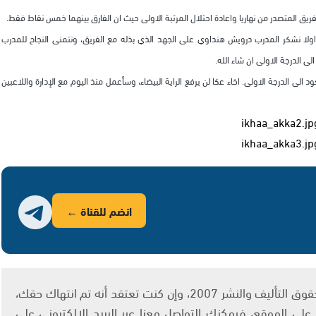
فريق المتصدر من نهاريا واعادة احتلال المرتبة الاولى حيث ان الفارق بينهما خمس نقاط فقط.
ولا نشكر المدرب درويش هنداوي على الجهد الذي بذله مع الفريق، ونتمنى النجاح للمدرب
ى الدرجة الاولى ان شاء الله.
 الدرجة الاولى. اخاء عكا لن يرفع الراية البيضاء، وسأعمل منذ اليوم مع الإدارة واللاعبين
انضم للقناة ←
يتم الاستخدام المواد وفقًا للمادة 27 أ من قانون حقوق التأليف والنشر 2007، وإن كنت تعتقد أنه تم انتهاك حقك،
لى الموقع، فيمكنك التواصل معنا عبر البريد الإلكتروني على