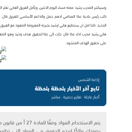
وسيباشر المدرب رشيد عمله مساء اليوم الاثنين، ويأمل الفريق العكي تعثر ال
نائب رئيس بلدية عكا المحامي ادهم جمل والداعم الأساسي للفريق قال: ا
الجديد. كلنا امل ان يستطيع هاني ارشيد بخبرته المعروفة الصعود مع الفريق ال
هاني رشيد مدرب اخاء عكا قال: جئت الى عكا لتحقيق هدف وحيد وهو الصعود الى
على تحقيق الهدف المنشود.
إذاعة الشمس
تابع آخر الأخبار بلحظة بلحظة
أخبار عاجلة · تقارير حصرية · مباشر
بصفتك مالكًا لهذه الحقوق في المواد التي تظهر ع