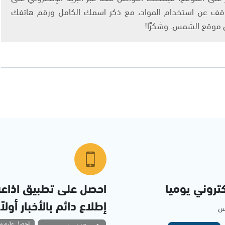
info@ashams.c والطلب بالتوقف عن استخدام المواد، مع ذكر اسمك الكامل ورقم هاتفك
ى موقع الشمس. وشكرًا!
تروني يوميا
احصل على تطبيق اذاع
إطلاع دائم بالأخبار أولاً
مس