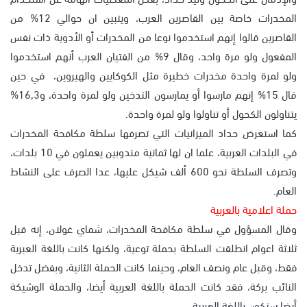
المخدرات خاصة بين القاصرين العرب، ويتبين ان حوالي 12% من
القاصرين قالوا إنهم استخدموا نوعا من المخدرات أو الأدوية ذات نفس
المفعول ولو مرة واحد، وقال 9% من الفتيان العرب أنهم استخدموا
ولو لمرة واحدة مخدرات خطيرة مثل الكوكايين والهيروين، في حين
قال 15% إنهم مارسوا أو يمارسون التدخين ولو لمرة واحدة، و16,3%
يتناولون الكحول أو تناولوا ولو لمرة واحدة.
كما استعرض حداد الميزانيات التي تصرفها سلطة مكافحة المخدرات
في البلدات العربية، علما ان لها ثمانية مندوبين يعملون في 10 بلدات،
وتصرف السلطة نحو 600 ألف شيكل عليها، عدا الصرف على النشاط
العام.
حملة اعلامية بالعربية
وقال المسؤول في سلطة مكافحة المخدرات، شماي غولان، إنه قبل
ثلاثة اعوام انطلقت السلطة بحملة توعية، ولكنها كانت باللغة العبرية
فقط، وقبل عام ونصف العام، وحينما كانت الحملة الثانية، وبفضل تدخل
النائب بركة، فقد كانت الحملة باللغة العربية أيضا، والحملة الوشيكة
أيضا ستكون باللغة العربية.