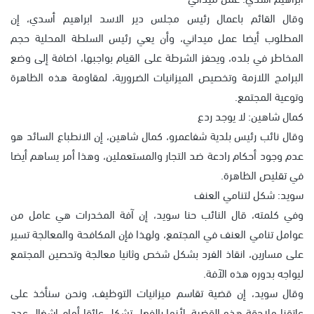
وقال القائم باعمال رئيس مجلس دير الاسد ابراهيم أسدي، إن
المطلوب أيضا عمل ميداني، وأن يعي رئيس السلطة المحلية حجم
المخاطر في بلده، ويحفز الشرطة على القيام بواجبها، اضافة إلى وضع
البرامج اللازمة وتخصيص الميزانيات الضرورية، لمقاومة هذه الظاهرة
وتوعية المجتمع.
كمال شاهين: لا يوجد ردع
وقال نائب رئيس بلدية شفاعمرو، كمال شاهين، إن الانطباع السائد هو
عدم وجود أحكام رادعة ضد التجار والمستعملين، وهذا أمر يساهم أيضا
في تقليص الظاهرة.
سويد: شكل لتنامي العنف
وفي كلمته، قال النائب حنا سويد، إن آفة المخدرات هي عامل من
عوامل تنامي العنف في المجتمع، ولهذا فإن المكافحة والمعالجة تسير
على مسارين، انقاذ الفرد بشكل شخص وثانيا معالجة وتحصين المجتمع
ليواجه بدوره هذه الآفة.
وقال سويد، إن قضية تقاسم ميزانيات التوظيف، ونحن سنأخذ على
عاتقنا ملاحقة هذه القضية، لأنها بالفعل تشكل عائقا أمام اشغال عدد