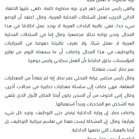
والقى رئيس مجلس كفر قرع، نزيه مصاروة كلمة، طغى عليها الانتقاد
الذاتي الجريء لعمل السلطات المحلية العربية، وقال، اعتقد أن الوضع
سيء جدا، ففي غالبية البلدات العربية لا يوجد عمل اطلاقا في هذا
المجال، ونحن نواجه تحللا مجتمعيا، وقال إننا في السلطات المحلية
العربية لا نعمل شيئا، ولا تعرف غالبيتنا حقوقنا في الميزانيات
والتوظيف في هذا المجال، واضاف، أن ما سمعناه اليوم من تقارير
المؤسسات، يخلق انطباعا بأن العمل سطحي وليس جوهريا.
عمر نصار: لست متفاجئا
وقال رئيس مجلس عرابة المحلي عمر نصار، إنه لم يتفاجأ من المعطيات
المقلقة، فهي تضاف إلى سلسلة معطيات خطيرة في مجالات أخرى،
وقال، إنني اتخوف من أن السجن يكون أيضا المكان الأول الذي يلتقي
فيه الشخص مع المخدرات ويبدأ استعمالها.
واضاف نصار، إن وزارة الداخلية ترفض حتى التوظيف، وتريد كل شيء
بقرارها، وقال، إن المشكلة ليست فقط في تقاسم ميزانية التوظيف، بل
أيضا بالعقبات التي تضعها الداخلية.
ابراهيم أسدي: عمل ميداني