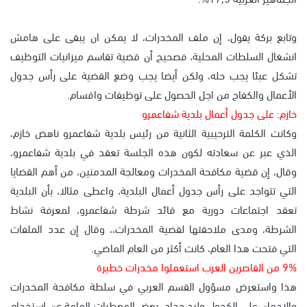
وتابع بركة يقول، إن ملف المخدرات، لا يمكن ان يبقى على هامش
انشغال السلطات المحلية، فصحيح أن قضية تقاسم ميزانيات التوظيف
تشكل عبئا يجب حله، ولكن أيضا يجب وضع القضية على رأس جدول
الأعمال والكفاح من اجل الحصول على توظيفات واقسام.
خازم: على جدول أعمال بلدية شفاعمرو
وكانت الكلمة الترحيبية الثانية من رئيس بلدية شفاعمرو ناهض خازم،
الذي عبر عن سعادته لكون هذه الجلسة تعقد في بلدية شفاعمرو،
وقال، إن قضية مكافحة المخدرات ومعالجة المدمنين، من أهم القضايا
التي تتواجد على رأس جدول أعمال البلدية، واعطى مثالا، بأن البلدية
تعقد اجتماعات دورية مع قائد شرطة شفاعمرو، لمعرفة نشاط
الشرطة، ومدى ملاحقتها لقضية المخدرات،، وقال إن عدد الملفات
التي فتحت هذا العام، كانت أكثر من العام الماضي.
9% من القاصرين العرب استعملوا مخدرات خطيرة
هذا واستعرض مسؤول القسم العربي في سلطة مكافحة المخدرات
والإدمان على الكحول وليد حداد، بعض المعطيات الهامة عن استخدام