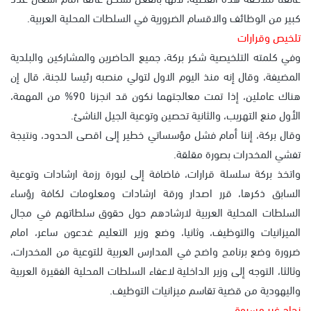
كبير من الوظائف والاقسام الضرورية في السلطات المحلية العربية.
تلخيص وقرارات
وفي كلمته التلخيصية شكر بركة، جميع الحاضرين والمشاركين والبلدية
المضيفة، وقال إنه منذ اليوم الاول لتولي منصبه رئيسا للجنة، قال إن
هناك عاملين، إذا تمت معالجتهما نكون قد انجزنا 90% من المهمة،
الأول منع التهريب، والثانية تحصين وتوعية الجيل الناشئ.
وقال بركة، إننا أمام فشل مؤسساتي خطير إلى اقصى الحدود، ونتيجة
تفشي المخدرات بصورة مقلقة.
واتخذ بركة سلسلة قرارات، فاضافة إلى لبورة رزمة ارشادات وتوعية
السابق ذكرها، قرر اصدار ورقة ارشادات ومعلومات لكافة رؤساء
السلطات المحلية العربية لارشادهم حول حقوق سلطاتهم في مجال
الميزانيات والتوظيف، وثانيا، وضع وزير التعليم غدعون ساعر، امام
ضرورة وضع برنامج واضح في المدارس العربية للتوعية من المخدرات،
وثالثا، التوجه إلى وزير الداخلية لاعفاء السلطات المحلية الفقيرة العربية
واليهودية من قضية تقاسم ميزانيات التوظيف.
نجاح غير مسبوق