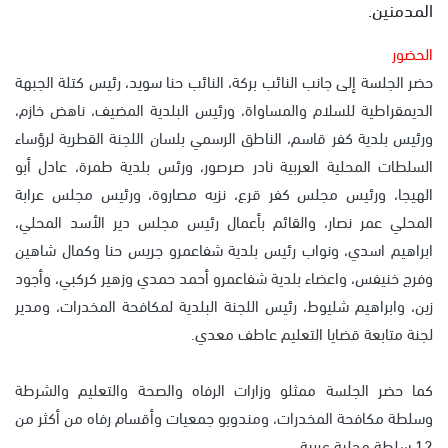
المدمنين.
الحضور
حضر الجلسة إلى جانب النائب بركة، النائب حنا سويد، رئيس كتلة الجبهة
الديمقراطية للسلام والمساواة، ورئيس البلدية المضيف، ناهض خازم،
ورئيس بلدية كفر قاسم، الناطق الرسمي بلسان اللجنة القطرية لرؤساء
السلطات المحلية العربية نادر صرصور، ورئس بلدية طمرة، عادل أبو
الهيجا، ورئيس مجلس كفر قرع، نزيه مصاروة، ورئيس مجلس عرابة
المحلي عمر نصار، والقائم بأعمال رئيس مجلس دير الأسد المحلي،
ابراهيم اسدي، ونواب رئيس بلدية شفاعمرو جريس حنا وكمال شاهين
وفرج خنيفس، واعضاء بلدية شفاعمرو أحمد حمدي وزهير كركبي، وأجود
زين، وابراهيم شليوط، رئيس اللجنة البلدية لمكافحة المخدرات، ومدير
لجنة متابعة قضايا التعليم عاطف معدي.
كما حضر الجلسة ممثلو وزارات الرفاه والصحة والتعليم والشرطة
وسلطة مكافحة المخدرات، ومندوبو جمعيات وأقسام رفاه من أكثر من
12 سلطة محلية عربية.