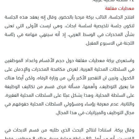
معطيات مقلقة
افتتح الجلسة، النائب بركة مرحبا بالحضور، وقال إنه يعقد هذه الجلسة
لتكون جلسة تلخيصية لسلسة ابحاث، وهي ليست الأولى التي تعنى
بشأن المخدرات في الوسط العربي، إذ أنه سينهي مهامه في رئاسة
اللجنة في الاسبوع المقبل.
واستعرض بركة معطيات مقلقة حول حجم الأقسام واعداد الموظفين
في السلطات المحلية العربية، لغرض مكافحة المخدرات والإدمان على
الكحول، وتبين ان التقصير الأكبر يأتي من وزارة الرفاه، ولكن أيضا هناك
ما يعيق التوظيف، وأهمها، مسألة فرض قسم من تكاليف الوظيفة
على السلطة المحلية، وهذا يشكل عبئا على السلطات المحلية الفقيرة،
والثانية، عدم معرفة رؤساء ومسؤولي السلطات المحلية حقوقهم في
مجال التوظيف والميزانيات في هذا المجال.
وقال بركة، استنادا لنتائج البحث الذي طلبه من قسم الابحاث في
الكنيست، أنه من أصل 80 سلطة محلية عربية، هناك 8 موظفين فقط