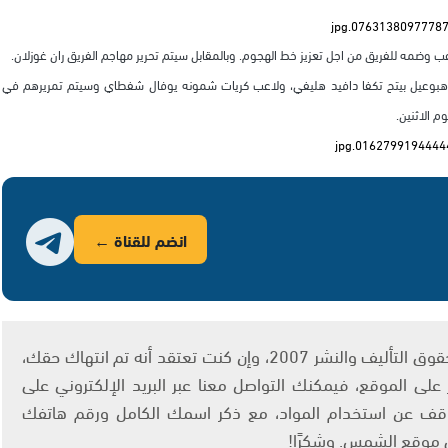
اعب وضمه للفريق من اجل تعزيز خط الهجوم.
وبالمقابل سيتم تحرير مهاجم الفريق ران غوزلان.
 هبوعيل بيتح تكفا دافيد هليفي، ولاعب كريات شمونه يوفال شفطاي وسيتم تمريرهم في
م الاثنين.
انضم للقناة ←
يتم الاستخدام المواد وفقًا للمادة 27 أ من قانون حقوق التأليف والنشر 2007، وإن كنت تعتقد أنه تم انتهاك حقك،
لى الموقع، فيمكنك التواصل معنا عبر البريد الإلكتروني على
info@ashams.c والطلب بالتوقف عن استخدام المواد، مع ذكر اسمك الكامل ورقم هاتفك
ى موقع الشمس. وشكرًا!