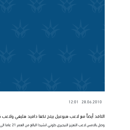
12:01
28.06.2010
التاقد أيضاً مع لاعب هبوعيل بيتح تكفا دافيد هليفي ولاعب 
وصل بالامس لاعب التعزيز النيجيري طوني انشيدا البالغ من العمر 21 عاما الى صفوف فريق الاخوة عرابة لاجراء الاختبارات.