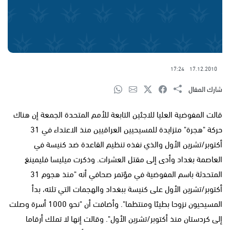
17:24
17.12.2010
شارك المقال
قالت المفوضية العليا للاجئين التابعة للأمم المتحدة الجمعة إن هناك
حركة "هجرة" متزايدة للمسيحيين العراقيين منذ الاعتداء في 31
أكتوبر/تشرين الأول والذي نفذه تنظيم القاعدة ضد كنيسة في
العاصمة بغداد وأدى إلى مقتل العشرات. وذكرت ميليسا فليمينغ
المتحدثة باسم المفوضية في مؤتمر صحافي أنه "منذ هجوم 31
أكتوبر/تشرين الأول على كنيسة ببغداد والهجمات التي تلته، بدأ
المسيحيون نزوحا بطيئا ومنتظما". وأضافت أن "نحو 1000 أسرة وصلت
إلى كردستان منذ أكتوبر/تشرين الأول". وقالت إنها لا تملك أرقاما