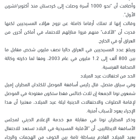
وأضافت أن "نحو 1000 أسرة وصلت إلى كردستان منذ أكتوبر/تشرين
الأول".
وقالت إنها لا تملك أرقاما كاملة عن نزوح هؤلاء المسيحيين لكنها
قدرت أن "الآلاف" منهم فروا منازلهم للاحتماء في أماكن أخرى من
العراق أو في الخارج.
ويبلغ عدد المسيحيين في العراق حاليا نصف مليون شخص مقابل ما
بين 800 ألف إلى 1.2 مليون في عام 2003، وفقا لما ذكرته وكالة
الصحافة الفرنسية.
الحد من احتفالات عيد الميلاد
وفي سياق متصل، قال رئيس أساقفة الموصل للكلدان المطران إميل
شمعون نونا الجمعة إن ثلاث كنائس فقط ستكون مفتوحة في الموصل
لإقامة الصلوات والاحتفالات الدينية ليلة عيد الميلاد، معتبرا أن هذا
الإجراء يعود لأسباب أمنية.
وذكر المطران نونا في مقابلة مع خدمة الإعلام الديني لمجلس
الأساقفة الايطاليين، أن "الأقلية المسيحية في البلاد تستعد للاحتفال
بعيد الميلاد القادم ببساطة تامة بين الخوف من الهجمات والرجاء