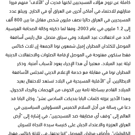
كاملة عن نزوح هؤلاء المسيحيين لكنها قدرت أن "الآلاف" منهم فروا
منازلهم للاحتماء في أماكن أخرى من العراق أو في الخارج. ويبلغ عدد
المسيحيين في العراق حاليا نصف مليون شخص مقابل ما بين 800 ألف
إلى 1.2 مليون في عام 2003، وفقا لما ذكرته وكالة الصحافة الفرنسية.
الحد من احتفالات عيد الميلاد وفي سياق متصل، قال رئيس أساقفة
الموصل للكلدان المطران إميل شمعون نونا الجمعة إن ثلاث كنائس
فقط ستكون مفتوحة في الموصل لإقامة الصلوات والاحتفالات الدينية
ليلة عيد الميلاد، معتبرا أن هذا الإجراء يعود لأسباب أمنية. وذكر
المطران نونا في مقابلة مع خدمة الإعلام الديني لمجلس الأساقفة
الايطاليين، أن "الأقلية المسيحية في البلاد تستعد للاحتفال بعيد
الميلاد القادم ببساطة تامة بين الخوف من الهجمات والرجاء الخجول،
وهذا الأخير عززته كلمات البابا بنديكت السادس عشر". وكان البابا قد
دعا في رسالة من أجل السلام الخميس المسؤولين السياسيين في
العالم إلى "وقف أي مضايقة ضد المسيحيين"، في إشارة إلى "أرض
العراق العزيزة والاعتداء الجبان على كنيسة سيدة النجاة للسريان
الكاثوليك". وأضاف مطران الموصل "إننا نحتفل في ثلاثة كنائس فقط،