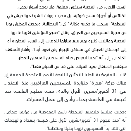
الست الأخرى في المدينة ستكون مغلقة، فلا توجد أسوار تحمي
الكنائس أو أجهزة مسح ضوئية، بل مجرد دوريات الشرطة والجيش في
المنطقة"، بسحب ما ذكرته وكالة "اكي" الايطالية. وتحدث المطران نونا
عن هجرة المسيحيين من العراق، وقال "جميع المؤمنين تقريبا غادروا
المدينة وعائلات كثيرة تهم ببيع منازلها للذهاب إلى القرى المجاورة أو
إلى كردستان للعيش في مساكن للإيجار ولن تعود أبدا". وأشار الأسقف
الكلداني إلى أنه "تجنبا لتعريض حياة المسيحيين المتبقين للخطر،
سيقتصر الاحتفال بعيد الميلاد على قداس الصباح فقط".
قالت المفوضية العليا للاجئين التابعة للأمم المتحدة الجمعة إن
هناك حركة "هجرة" متزايدة للمسيحيين العراقيين منذ الاعتداء
في 31 أكتوبر/تشرين الأول والذي نفذه تنظيم القاعدة ضد
كنيسة في العاصمة بغداد وأدى إلى مقتل العشرات.
وذكرت ميليسا فليمينغ المتحدثة باسم المفوضية في مؤتمر صحافي
أنه "منذ هجوم 31 أكتوبر/تشرين الأول على كنيسة ببغداد والهجمات
التي تلته، بدأ المسيحيون نزوحا بطيئا ومنتظما".