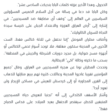
الخجول، وهذا الأخير عززته كلمات البابا بنديكت السادس عشر".
وكان البابا قد دعا في رسالة من أجل السلام الخميس المسؤولين
السياسيين في العالم إلى "وقف أي مضايقة ضد المسيحيين"، في
إشارة إلى "أرض العراق العزيزة والاعتداء الجبان على كنيسة سيدة
النجاة للسريان الكاثوليك".
وأضاف مطران الموصل "إننا نحتفل في ثلاثة كنائس فقط، الست
الأخرى في المدينة ستكون مغلقة، فلا توجد أسوار تحمي الكنائس أو
أجهزة مسح ضوئية، بل مجرد دوريات الشرطة والجيش في المنطقة"،
بسحب ما ذكرته وكالة "اكي" الايطالية.
وتحدث المطران نونا عن هجرة المسيحيين من العراق، وقال "جميع
المؤمنين تقريبا غادروا المدينة وعائلات كثيرة تهم ببيع منازلها للذهاب
إلى القرى المجاورة أو إلى كردستان للعيش في مساكن للإيجار ولن
تعود أبدا".
وأشار الأسقف الكلداني إلى أنه "تجنبا لتعريض حياة المسيحيين
المتبقين للخطر، سيقتصر الاحتفال بعيد الميلاد على قداس الصباح
فقط".