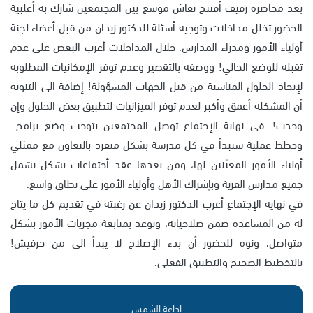
بعد محاضرة رفيف أفتتح نقاش موسع بين المجتمعين شارك به أغلبية
الحضور تخلل مداخلات وتوجيه أسئلة للدكتور زيدان من قبل أعضاء لجنة
أولياء الأمور ومدراء المدارس. خلال المداخلات أعرب البعض على عدم
تقبله للوضع الحالي! ووصفه بالتقصير وعدم توفر الإمكانيات المطلوبة
لإيجاد الحلول المناسبة من قبل الجهات المسؤولة! إضافة الى التنويه
أن المشكلة أعمق وأكبر لعدم توفر الميزانيات لتطبيق بعض الحلول وإن
وجدت!. في نهاية الإجتماع توصل المجتمعين بتوجب وضع برامج
وخطط عملية ستبدأ في كل مدرسة بشكل منفرد بالتعاون مع ممثلي
أولياء الأمور المعيّنين لها، ومن بعدها عقد أجتماعات بشكل يشمل
جميع مدارس القرية وبإشراك الأهل وأولياء الأمور على نطاق واسع.
في نهاية الإجتماع أعرب الدكتور زيدان عن رغبته في تقديم كل ما يتاح
له من المساعدة ضمن صلاحياته، وتوعد بمتابعة مجريات الأمور بشكل
متواصل، ونوه للحضور أن بدء الإصلاح لا يبدأ الى من حرفيش!
بالتخطيط الصحيح والتطبيق الفعلي.
إذاعة الشمس