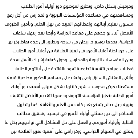
وحرفيش بشكل خاص، وتطرق لموضوع دور أولياء أمور الطلاب
ومساهمتهم في مساعدة المؤسسات التربوية والمدارس من أجل رفع
مستوى تعليم أبنائهم وإعطائهم المزيد من نهل العلم، وتأمين الظروف
الأفضل أثناء تواجدهم على مقاعد الدراسة وأيضا بعد إنتهاء ساعات
الدراسة. بعدها توسع د. زيدان في شرحه وتطرق الى عدة نقاط ركز بها
على دور لجنة أولياء الأمور في تعزيز العلاقة بين أولياء أمور الطلاب
وبين المؤسسات التربوية والمدارس، وحول كيفية إشراك الأهل بعدة
فعليات وبرامج تثقيفية تطوعية تعود بالفائدة على أبنائهم الطلبة .
وألقى المفتش السابق رامي رفيف على مسامع الحضور محاضرة قيمة
مستعينا بعرض محوسب، شرح خلالها بشكل مهني أهمية دور أولياء
أمور الطلبة بتعزيز المؤسسة التربوية ودعمها لتقديم الأفضل لتثقيف
وتربية جيل صالح يتمتع بقدر كاف من العلم والثقافة. كما وتطرق
المحاضر الى دور ممثلي أولياء الأمور في تجسيد وتحقيق مطالب
الطلبة وأولياء أمورهم، والعمل على حل المشاكل التي تواجههم بكل ما
يتعلق في المنهاج الدراسي. وركز رامي على أهمية تعزيز العلاقة بين