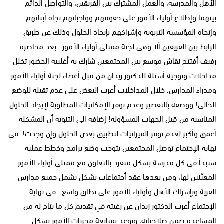
الأهل والمدرسة، والعمل المشترك بين الفريقين، والتواصل الدائم
بينهما وإطلاع أولياء الأمور على حقوقهم وواجباتهم تجاه أبنائهم
وإتجاه المؤسسة التربوية وإشراكهم بإيجاد الحلول وذلك عن طريق
الرابط بين الفريقين ألا وهي لجنة ممثلي أولياء الأمور . بعد محاضرة
رفيف أفتتح نقاش موسع بين المجتمعين شارك به أغلبية الحضور تخلل
مداخلات وتوجيه أسئلة للدكتور زيدان من قبل أعضاء لجنة أولياء الأمور
ومدراء المدارس. خلال المداخلات أعرب البعض على عدم تقبله للوضع
الحالي! ووصفه بالتقصير وعدم توفر الإمكانيات المطلوبة لإيجاد الحلول
المناسبة من قبل الجهات المسؤولة! إضافة الى التنويه أن المشكلة
أعمق وأكبر لعدم توفر الميزانيات لتطبيق بعض الحلول وإن وجدت!. في
نهاية الإجتماع توصل المجتمعين بتوجب وضع برامج وخطط عملية
ستبدأ في كل مدرسة بشكل منفرد بالتعاون مع ممثلي أولياء الأمور
المعيّنين لها، ومن بعدها عقد أجتماعات بشكل يشمل جميع مدارس
القرية وبإشراك الأهل وأولياء الأمور على نطاق واسع . في نهاية
الإجتماع أعرب الدكتور زيدان عن رغبته في تقديم كل ما يتاح له من
المساعدة ضمن صلاحياته، وتوعد بمتابعة مجريات الأمور بشكل