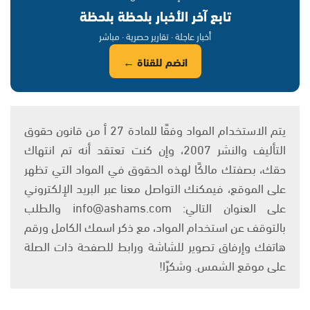
تابع آخر الأخبار بلحظة بلحظة
أخبار عاجلة · تقارير حصرية · مباشر
انضم للقناة ←
يتم الاستخدام المواد وفقًا للمادة 27 أ من قانون حقوق
التأليف والنشر 2007، وإن كنت تعتقد أنه تم انتهاك
حقك، بصفتك مالكًا لهذه الحقوق في المواد التي تظهر
على الموقع، فيمكنك التواصل معنا عبر البريد الإلكتروني
على العنوان التالي: info@ashams.com والطلب
بالتوقف عن استخدام المواد، مع ذكر اسمك الكامل ورقم
هاتفك وإرفاق تصوير للشاشة ورابط للصفحة ذات الصلة
على موقع الشمس. وشكرًا!