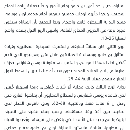
المباراة، حتى اخذ أورن بن حامو زمام الأمور وبدأ بعملية إبادة للدفاع
المضيف، وبدوا كأنهم لوحات دومينو تتقهقر أمام هجوم اورن ورفاقه،
فمنذ البداية السيطرة كانت واضحة، وبدا للجميع بأن المباراة ستكون
مجرد نزهة في الكريون المجاور للقاعة، وانتهى الربع الاول بتقدم واضح
لمعليا 25-13.
الربع الثاني كان مماثلاً لسابقه، واستمرت السيطرة المعلاوية بقيادة
المتألق بن حامو وبمساندة العملاقين عادل متى وسونيجو الذي قدم
أفضل اداء له هذا الموسم، واستمرت سيمفونية يوسي شفارتس بعزف
اوتارها في ايام الميلاد المجيد بدون تعب أو عناء لينتهي الشوط الاول
للمباراة بتقدم معليا الرينة 44-29.
بداية الربع الثالث كانت محلية أثر سُبات مُفاجيء وربما استهتار مُعين
لدى تلامذة يوسي شفارتس واستطاع المحليون أن يقلصوا الفارق حتى
وصل ل 6 نقاط فقط وبالنتيجة 68-62، ودق ناقوس الخطر لدى
الحكيم، حين أخذ وقتا مُستقطعا وصب جمام غضبه على لاعبيه،
لينهضوا من جديد مثل الأسد الذي ينقض على فريسته، ويُعيدوا المياه
الى مجاريها، بقيادة مايسترو المباراة اورن بن حامو،ودفاع جماعي