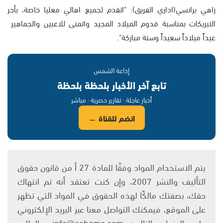
زاهي برانسي(اداري الفريق): "اتقدم لجميع اهالي معليا خاصة، بأحر
التبريكات بمناسبة قدوم الميلاد المجيد واتمنى للاعبين والجماهير
عيداً ميلاداً سعيداً وسنة مباركة".
إذاعة الشمس
تابع آخر الأخبار بلحظة بلحظة
أخبار عاجلة · تقارير حصرية · مباشر
انضم للقناة ←
يتم الاستخدام المواد وفقًا للمادة 27 أ من قانون حقوق
التأليف والنشر 2007، وإن كنت تعتقد أنه تم انتهاك
حقك، بصفتك مالكًا لهذه الحقوق في المواد التي تظهر
على الموقع، فيمكنك التواصل معنا عبر البريد الإلكتروني
على العنوان التالي: info@ashams.com والطلب