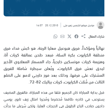
مراسل موقع الشمس زهير متى
20.12.2010
16:07
شارك المقال
نهائياً ومؤكداً، فريق هبوعيل معليا الرينة، هو كبش فداء فرق
منطقة الكرايوت بكرة السلة، فبعد طحن عمالقة كريات آتا،
وهزيمة كريات موتسكين خارجياً، جاء المسمار المعلاوي الأخير
ليدق نعش فرق الكرايوت، ويُعلن سيطرة شاملة للفريق
المشترك على فرقها، وذلك بعد فوز خارجي لامع على الضلع
الثالث من مُثلث الكرايوت، كريات بياليك 82-72.
قبل بداية المباراة كان الجميع قلقا من هذه المباراة، فالفريق المضيف
يستوعب في كادره طاقما مُخضرما ومُجربا امثال زيف تابور، يوسي
دادون صاحب الباع الطويل في الدرجات العليا، ولكن سُرعان ما بدأت