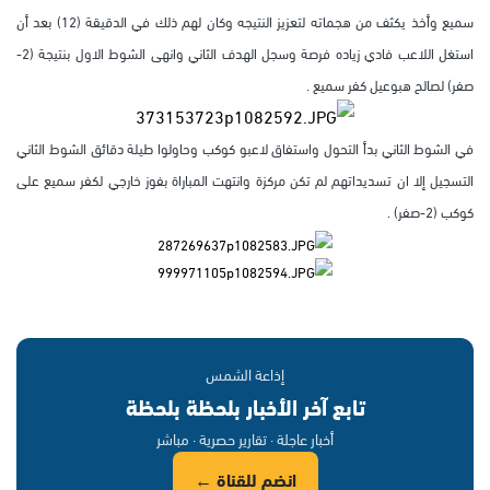
سميع وأخذ يكثف من هجماته لتعزيز النتيجه وكان لهم ذلك في الدقيقة (12) بعد أن
استغل اللاعب فادي زياده فرصة وسجل الهدف الثاني وانهى الشوط الاول بنتيجة (2-
صفر) لصالح هبوعيل كفر سميع .
في الشوط الثاني بدأ التحول واستفاق لاعبو كوكب وحاولوا طيلة دقائق الشوط الثاني
التسجيل إلا ان تسديداتهم لم تكن مركزة وانتهت المباراة بفوز خارجي لكفر سميع على
كوكب (2-صفر) .
إذاعة الشمس
تابع آخر الأخبار بلحظة بلحظة
أخبار عاجلة · تقارير حصرية · مباشر
انضم للقناة ←