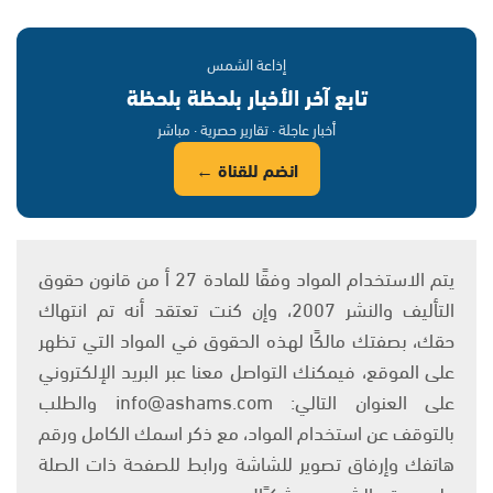
إذاعة الشمس
تابع آخر الأخبار بلحظة بلحظة
أخبار عاجلة · تقارير حصرية · مباشر
انضم للقناة ←
يتم الاستخدام المواد وفقًا للمادة 27 أ من قانون حقوق
التأليف والنشر 2007، وإن كنت تعتقد أنه تم انتهاك
حقك، بصفتك مالكًا لهذه الحقوق في المواد التي تظهر
على الموقع، فيمكنك التواصل معنا عبر البريد الإلكتروني
على العنوان التالي: info@ashams.com والطلب
بالتوقف عن استخدام المواد، مع ذكر اسمك الكامل ورقم
هاتفك وإرفاق تصوير للشاشة ورابط للصفحة ذات الصلة
على موقع الشمس. وشكرًا!