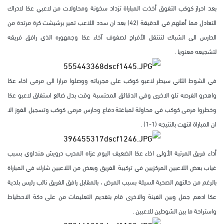
بعد احراز كوكب التفوق أخذت المباراة تزداد سخونة ومحاولات من لاعبي عكا لادراك
التعادل مما أهلهم في الدقيقة (42) بعد ان سدد اللاعب تمير برشيشت كرة مرتدة من
الحارس الى الشباك لتنتقل الأفراح لصفوف آخاء عكا وجمهوره الذي رافق فريقه
لتشجيعه معنويا .
في الشوط الثاني سيطر لاعبو كوكب على مجرياته ووصلوا مرارا الى مرمى اخاء عكا
واهدرو الفرصه تلو الاخرى وفي الدقائق المحتسبة وقت بدل ضائع استفاق لاعبو عكا
وخطروا مرمى كوكب في محاولة لمباغتة دفاع وحارس مرمى كوكب وتسجيل الفوز الا
ان المباراة انتهت بالنتيجه (1-1) .
أداء فريق المرتبة الأولى اخاء عكا الضعيف اليوم عزاه المدرب درويش هنداوي بسبب
غياب بعض اللاعبين المركزيين في تركيبة الفريق وبعض من اللاعبين شارك في المباراة
بالرغم من حالتهم الصحية السيئة بسبب المرض ، بالمقابل رافق الفريق نائب رئيس بلدية
عكا ادهم جمل وبين الفينة والاخرى قام بتقديم التعليمات من على دكة الاحطياط
واستراحة ما بين الشوطين للاعبين .