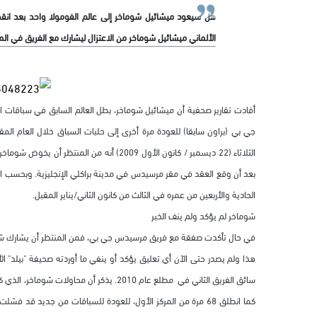
هل سيعود ميشائيل شوماخر إلى عالم الفومولا واحد بعد انق
الألماني ميشائيل شوماخر من الاعتزال ليشارك مع الفريق في المو
الثلاثاء (22 ديسمبر / كانون الأول 2009) أن
بعد أن وقع العقد في مقر مرسيدس في مدينة براكلي الإنجليزية. وبحسب
الحادية والأربعين من عمره في الثالث من كانون الثاني/يناير المقبل.
شوماخر لم يؤكد ولم ينف الخبر
في حال تأكدت صفقة مع فريق مرسيدس جي بي، فمن المنتظر أن يشارك شوماخ
هذا ولم يصدر حتى الآن أي تعليق يؤكد أو ينفي ما أوردته صحيفة "بيلد" ا
كما انطلق 68 مرة من المركز الأول، للعودة للسباقات من جديد 