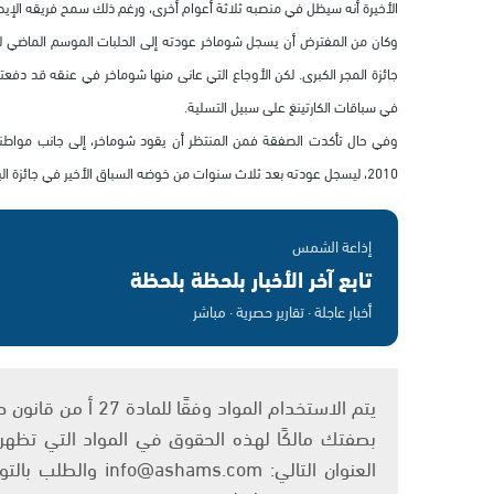
الأخيرة أنه سيظل في منصبه ثلاثة أعوام أخرى، ورغم ذلك سمح فريقه الإ
وكان من المفترض أن يسجل شوماخر عودته إلى الحلبات الموسم الماضي ليسد
جائزة المجر الكبرى. لكن الأوجاع التي عانى منها شوماخر في عنقه قد دفعته
في سباقات الكارتينغ على سبيل التسلية.
2010، ليسجل عودته بعد ثلاث سنوات من خوضه السباق الأخير في جائزة البرازيل الكبرى في ساو باولو في تشرين الأول/أكتوبر 2006.
إذاعة الشمس
تابع آخر الأخبار بلحظة بلحظة
أخبار عاجلة · تقارير حصرية · مباشر
بصفتك مالكًا لهذه الحقوق في المواد التي تظهر ع
العنوان التالي: om