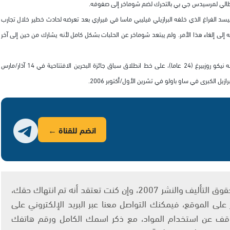
يطالي لمرسيدس جي بي بالتحرك لضم شوماخر إلى صفوفه.
 الفراغ الذي خلفه البرازيلي فيليبي ماسا في فيراري بعد تعرضه لحادث خطير خلال تجارب
 إلى إلغاء هذا الأمر. ولم يبتعد شوماخر عن الحلبات بشكل كامل لأنه يشارك من حين إلى آخر
وفي حال تأكدت الصفقة فمن المنتظر أن يقود شوماخر، إلى جانب مواطنه نيكو روزبيرغ (24 عاما)، على خط انطلاق سباق جائزة البحرين الافتتاحية في 14 آذار/مارس
انضم للقناة ←
يتم الاستخدام المواد وفقًا للمادة 27 أ من قانون حقوق التأليف والنشر 2007، وإن كنت تعتقد أنه تم انتهاك حقك،
لى الموقع، فيمكنك التواصل معنا عبر البريد الإلكتروني على
info@ashams.c والطلب بالتوقف عن استخدام المواد، مع ذكر اسمك الكامل ورقم هاتفك