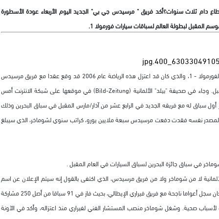
طاع دام ثلاث سنوات؟أكد فريق " مرسيدس جي بي" الجديد اليوم الأربعاء عودة الأسطورة
سم المقبل لبطولة العالم لسباقات سيارات فورمولا 1.
أفادت تقارير صحفية أن ميشائيل شوماخر، بطل العالم السابق في سباقات الفورمولا - 1، والذي كان قد اعتزل هذه الرياضة عام 2006 قد وقع عقدا مع فريق مرسيدس
جي بي (براون سابقا) للعودة مرة أخرى إلى حلبات السباق خلال العام المقبل. وجاء في صحيفة "بيلد" الألمانية (Bild-Zeitung) في موقعها على شبكة الانترنت أمس
ه من المنتظر أن يخوض شوماخر أول سباق له مع فريقه الجديد في الرابع عشر من آذار/مارس المقبل في سباق البحرين وذلك
 المصدر نفسه فقدت دفعت مرسيدس سبعة ملايين يورو، كراتب سنوي لشوماخر، الذي سيبلغ
ر في سباق جائزة البحرين لسباق السيارات في العام المقبل .
لألمانية لا من شوماخر ولا من فريق مرسيدس، الذي اكتفى بالقول إنه سيتم الإعلان عن اسم
سائق الفريق الثاني في مطلع عام 2010. يذكر أن محاولات شوماخر، الذي كان سجل أعواما ناجحة مع فريق فيراري الإيطالي، بحيث فاز في 91 سباقا من أصل 250 مشاركة
قد فشلت لأسباب صحية. وشغل شوماخر منصب المستشار الفني لفيراري منذ اعتزاله، وأكد في الآونة