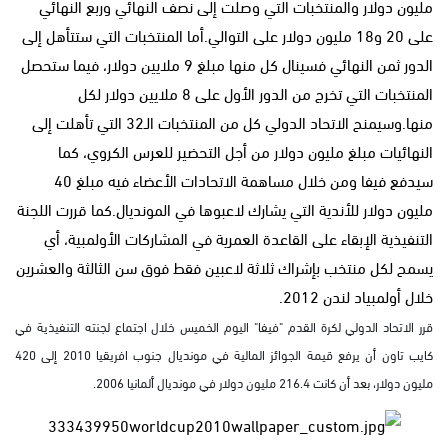
مليون دولار والمنتخبات التي وصلت إلى نصف النهائي وربع النهائي
على 20 و18 مليون دولار على التوالي.أما المنتخبات التي ستتأهل إلى
الدور ثمن النهائي فسينال كل منها مبلغ 9 ملايين دولار، فيما ستحصل
المنتخبات التي تخرج من الدور الأول على 8 ملايين دولار لكل
منها.وسيمنح الاتحاد الدولي كل من المنتخبات الـ32 التي تأهلت إلى
النهائيات مبلغ مليون دولار من أجل التحضير للعرس الكروي، كما
سيدفع فيفا ومن خلال مساهمة الاتحادات الأعضاء فيه مبلغ 40
مليون دولار للأندية التي يشارك لاعبوها في المونديال.كما قررت اللجنة
التنفيذية الإبقاء على القاعدة العمرية في المشاركات الأولمبية، أي
يسمح لكل منتخب بإشراك ثلاثة لاعبين فقط فوق سن الثالثة والعشرين
خلال أولمبياد لندن 2012.
قرر الاتحاد الدولي لكرة القدم "فيفا" اليوم الخميس خلال اجتماع لجنته التنفيذية في
كايب تاون أن يرفع قيمة الجوائز المالية في مونديال جنوب افريقيا 2010 إلى 420
مليون دولار، بعد أن كانت 216.4 مليون دولار في مونديال ألمانيا 2006.