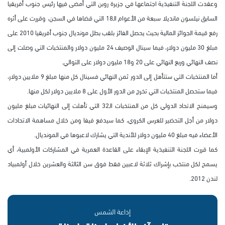
وعقدت اللجنة التنفيذية اجتماعها في جزيرة روبن التي أمضى فيها رئيس جنوب أفريقيا
السابق نيلسون مانديلا سبعة من الأعوام الـ18 التي قضاها في السجن، وقررت على أثره
رفع قيمة الجوائز المالية بحيث يحصل الفائز بلقب بطل مونديال جنوب أفريقيا 2010 على
مبلغ 30 مليون دولار، فيما سينال الوصيف 24 مليون دولار والمنتخبات التي وصلت إلى
نصف النهائي وربع النهائي على 20 و18 مليون دولار على التوالي.
أما المنتخبات التي ستتأهل إلى الدور ثمن النهائي فسينال كل منها مبلغ 9 ملايين دولار،
فيما ستحصل المنتخبات التي تخرج من الدور الأول على 8 ملايين دولار لكل منها.
وسيمنح الاتحاد الدولي كل من المنتخبات الـ32 التي تأهلت إلى النهائيات مبلغ مليون
دولار من أجل التحضير للعرس الكروي، كما سيدفع فيفا ومن خلال مساهمة الاتحادات
الأعضاء فيه مبلغ 40 مليون دولار للأندية التي يشارك لاعبوها في المونديال.
كما قررت اللجنة التنفيذية الإبقاء على القاعدة العمرية في المشاركات الأولمبية، أي
يسمح لكل منتخب بإشراك ثلاثة لاعبين فقط فوق سن الثالثة والعشرين خلال أولمبياد
لندن 2012.
إذاعة الشمس