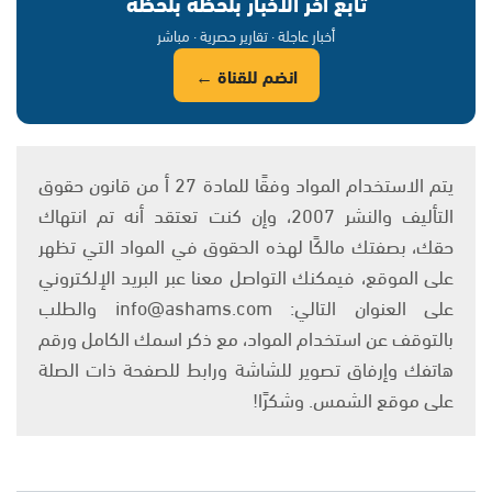
تابع آخر الأخبار بلحظة بلحظة
أخبار عاجلة · تقارير حصرية · مباشر
انضم للقناة ←
يتم الاستخدام المواد وفقًا للمادة 27 أ من قانون حقوق
التأليف والنشر 2007، وإن كنت تعتقد أنه تم انتهاك
حقك، بصفتك مالكًا لهذه الحقوق في المواد التي تظهر
على الموقع، فيمكنك التواصل معنا عبر البريد الإلكتروني
على العنوان التالي: info@ashams.com والطلب
بالتوقف عن استخدام المواد، مع ذكر اسمك الكامل ورقم
هاتفك وإرفاق تصوير للشاشة ورابط للصفحة ذات الصلة
على موقع الشمس. وشكرًا!