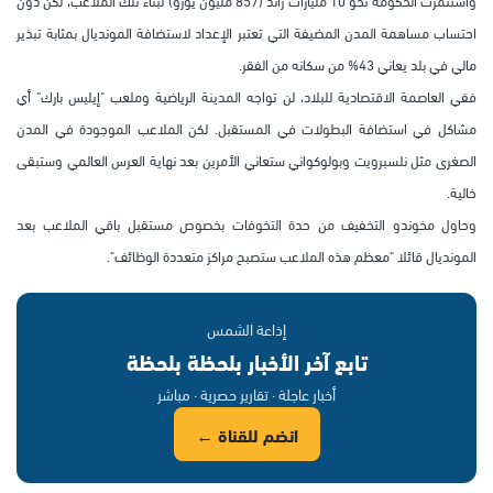
واستثمرت الحكومة نحو 10 مليارات راند (857 مليون يورو) لبناء تلك الملاعب، لكن دون
احتساب مساهمة المدن المضيفة التي تعتبر الإعداد لاستضافة المونديال بمثابة تبذير
مالي في بلد يعاني 43% من سكانه من الفقر.
ففي العاصمة الاقتصادية للبلاد، لن تواجه المدينة الرياضية وملعب "إيليس بارك" أي
مشاكل في استضافة البطولات في المستقبل. لكن الملاعب الموجودة في المدن
الصغرى مثل نلسبرويت وبولوكواني ستعاني الأمرين بعد نهاية العرس العالمي وستبقى
خالية.
وحاول مخوندو التخفيف من حدة التخوفات بخصوص مستقبل باقي الملاعب بعد
المونديال قائلا "معظم هذه الملاعب ستصبح مراكز متعددة الوظائف".
إذاعة الشمس
تابع آخر الأخبار بلحظة بلحظة
أخبار عاجلة · تقارير حصرية · مباشر
انضم للقناة ←