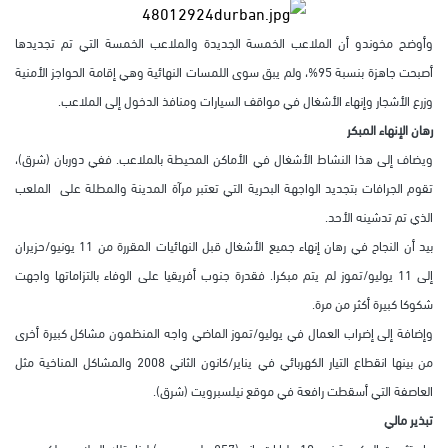
وأوضح مخوندو أن الملاعب الخمسة الجديدة والملاعب الخمسة التي تم تجديدها
أصبحت جاهزة بنسبة 95%، ولم يبق سوى اللمسات النهائية وهي إقامة الحواجز الأمنية
وزرع الأشجار وإنهاء الأشغال في مواقف السيارات ومنافذ الدخول إلى الملاعب.
رهان الإنهاء المبكر
ويضاف إلى هذا النشاط الأشغال في الأماكن المحيطة بالملاعب. ففي دوربان (شرق)،
تقوم الجرافات بتجديد الواجهة البحرية التي تعتبر مرآة المدينة والمطلة على الملعب
الذي تم تدشينه الأحد.
بيد أن النجاح في رهان إنهاء جميع الأشغال قبل النهائيات المقررة من 11 يونيو/حزيران
إلى 11 يوليو/تموز لم يتم مبكرا. فقدرة جنوب أفريقيا على الوفاء بالتزاماتها واجهت
شكوكا كبيرة أكثر من مرة.
وإضافة إلى إضراب العمال في يوليو/تموز الماضي واجه المنظمون مشاكل كبيرة أخرى
من بينها انقطاع التيار الكهربائي في يناير/كانون الثاني 2008 والمشاكل المناخية مثل
العاصفة التي أسقطت رافعة في موقع نيلسبرويت (شرق).
تبذير مالي