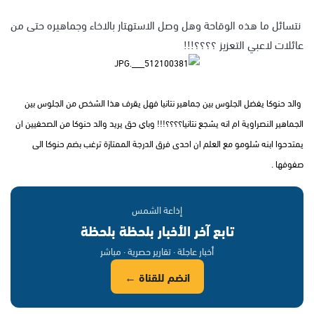
نتسائل ما هذه الوقاحة وهل وصل الاستهتار بالاخاء وجماهيره حتى من
عائلات لاعبي التعزيز ؟؟؟؟!!!
والد حنوكا يفضل الجلوس بين جماهير نتانيا فهل يقرف هذا الشخص من الجلوس بين
الجماهير النصراوية ام انه يشجع نتانيا؟؟؟؟!!! وباي حق يريد والد حنوكا من الصحفيين ان
يمتدحوا ابنه شلومو مع العلم ان احدى فرق الدرجة الممتازة ترغب بضم حنوكا الى
صفوفها .
إذاعة الشمس
تابع آخر الأخبار بلحظة بلحظة
أخبار عاجلة · تقارير حصرية · مباشر
انضم للقناة ←