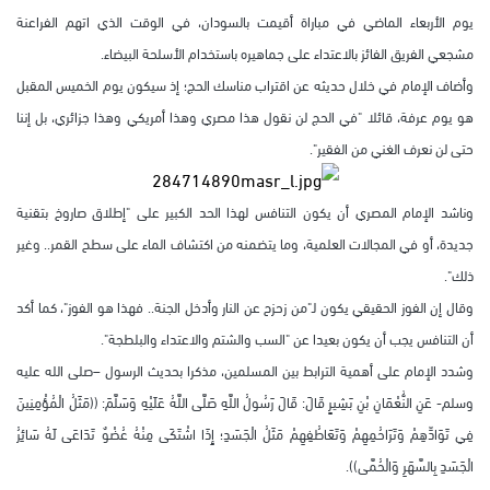
يوم الأربعاء الماضي في مباراة أقيمت بالسودان، في الوقت الذي اتهم الفراعنة
مشجعي الفريق الفائز بالاعتداء على جماهيره باستخدام الأسلحة البيضاء.
وأضاف الإمام في خلال حديثه عن اقتراب مناسك الحج؛ إذ سيكون يوم الخميس المقبل
هو يوم عرفة، قائلا "في الحج لن نقول هذا مصري وهذا أمريكي وهذا جزائري، بل إننا
حتى لن نعرف الغني من الفقير".
وناشد الإمام المصري أن يكون التنافس لهذا الحد الكبير على "إطلاق صاروخ بتقنية
جديدة، أو في المجالات العلمية، وما يتضمنه من اكتشاف الماء على سطح القمر.. وغير
ذلك".
وقال إن الفوز الحقيقي يكون لـ"من زحزح عن النار وأدخل الجنة.. فهذا هو الفوز"، كما أكد
أن التنافس يجب أن يكون بعيدا عن "السب والشتم والاعتداء والبلطجة".
وشدد الإمام على أهمية الترابط بين المسلمين، مذكرا بحديث الرسول –صلى الله عليه
وسلم- عَنِ النُّعْمَانِ بْنِ بَشِيرٍ قَالَ: قَالَ رَسُولُ اللَّهِ صَلَّى اللَّهُ عَلَيْهِ وَسَلَّمَ: ((مَثَلُ الْمُؤْمِنِينَ
فِي تَوَادِّهِمْ وَتَرَاحُمِهِمْ وَتَعَاطُفِهِمْ مَثَلُ الْجَسَدِ؛ إِذَا اشْتَكَى مِنْهُ عُضْوٌ تَدَاعَى لَهُ سَائِرُ
الْجَسَدِ بِالسَّهَرِ وَالْحُمَّى)).