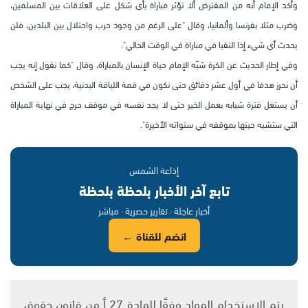
وأكد الإمام أنه من المفترض ألا تؤثر مباراة بأي شكل على العلاقات بين المسلمين،
وضرب مثلا بفرنسا وألمانيا، وقال "على الرغم من وجود حرب واحتلال بين البلدين، فلن
يحدث أي شيء إذا التقيا في مباراة في الوقت الحالي".
وفي إطار الحديث عن الكرة شبّه الإمام حياة الإنسان بالمباراة، وقال "كما نقول إنه يجب
أن نحرز هدفا في أول عشر دقائق حتى نكون في قمة اللياقة البدنية، يجب على الشخص
أن يستغل فترة شبابه بعمل الخير حتى لا يجد نفسه في موقف حرج في نهاية المباراة
التي ستشبه حينها بموقفه في سنواته الأخيرة".
إذاعة الشمس
تابع آخر الأخبار بلحظة بلحظة
أخبار عاجلة · تقارير حصرية · مباشر
انضم للقناة ←
يتم الاستخدام المواد وفقًا للمادة 27 أ من قانون حقوق