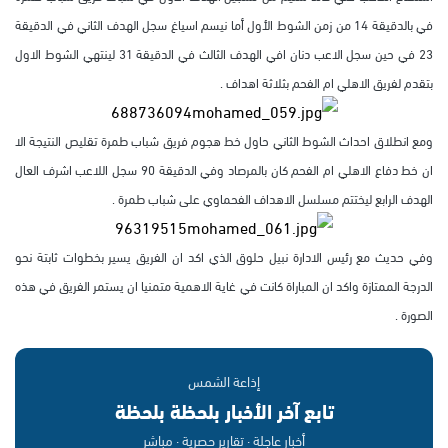
في بالدقيقة 14 من زمن الشوط الأول أما نيسم اسياغ سجل الهدف الثاني في الدقيقة
23 في حين سجل الاعب دنان افي الهدف الثالث في الدقيقة 31 لينتهي الشوط الاول
بتقدم لفريق الاهلي ام الفحم بثلاثة اهداف .
ومع انطلاق احداث الشوط الثاني حاول خط هجوم فريق شباب طمرة تقليص النتيجة الا
ان خط دفاع الاهلي ام الفحم كان بالمرصاد وفي الدقيقة 90 سجل اللاعب اشرف العال
الهدف الرابع ليختتم مسلسل الاهداف الفحماوي على شباب طمرة .
وفي حديث مع رئيس الادارة نبيل حلوق الذي اكد ان الفريق يسير بخطوات ثابتة نحو
الدرجة الممتازة واكد ان المباراة كانت في غاية الاهمية متمنيا ان يستمر الفريق في هذه
الصورة .
إذاعة الشمس
تابع آخر الأخبار بلحظة بلحظة
أخبار عاجلة · تقارير حصرية · مباشر