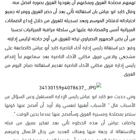
تهمهم مصلحة الفريق ويمكنهم أن يقودوا الفريق بصورة افضل منه.
وقال كايد ابو عياش بان استقالته تأتي بعد أن حضر الفريق ووفر له جميع
احتياجاته لافتتاح الموسم وبعد تسجيله للفريق من خلال إيداع الضمانات
الميزانية أمس والمصادقة عليها في سلطة مراقبة الميزانيات تحسبا
من أن يضن الجمهور النصراوي تركه للفريق في أوج حاجته لرئيس إدارته
وقع خبر استقالة رئيس إدارة أخاء الناصرة كايد أبو عياش كالصاعقة على
مشجعي ولاعبي فريق مكابي الآخاء الناصرة بعد سماعهم نبأ إقدام
رئيس إدارة فريق مكابي الآخاء الناصرة تقديم استقالته صباح اليوم من
الفريق .
وفي حديث مع كايد ابو عياش رئيس الإدارة المستقيل وعن السؤال عن
الأسباب قال " الأسباب أبقيها لنفسي ولا أريد أن أفصح عنها كونها
ستضر بمصلحة ومسيرة الفريق وسأفصح عنها عندما يحين الوقت ".
واضاف عياش أن هذه الخطوه تأتي بعد تفكير عميق من قبله
والاستقالة لا رجعة فيها وهناك العديد من رجال الأعمال وغيرهم
تهمهم مصلحة الفريق ويمكنهم أن يقودوا الفريق بصورة افضل منه.