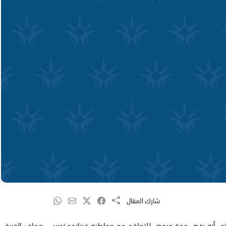
شارك المقال
إنكليزي أنه رفض عدة عروض للتعاقد مع مواطنه فرناندو توريس هداف الفريق،