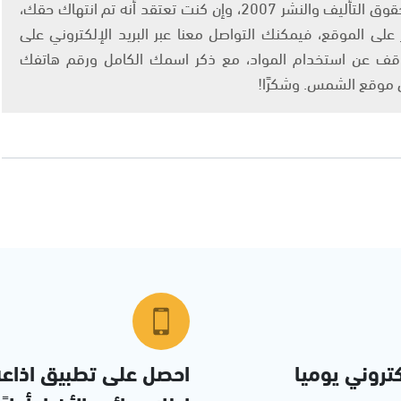
يتم الاستخدام المواد وفقًا للمادة 27 أ من قانون حقوق التأليف والنشر 2007، وإن كنت تعتقد أنه تم انتهاك حقك،
لى الموقع، فيمكنك التواصل معنا عبر البريد الإلكتروني على
info@ashams.c والطلب بالتوقف عن استخدام المواد، مع ذكر اسمك الكامل ورقم هاتفك
ى موقع الشمس. وشكرًا!
تروني يوميا
احصل على تطبيق اذاع