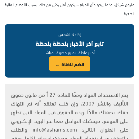
مليون شيكل، وكما يبدو فأن المبلغ سيكون أقل بكثير من ذلك بسبب الأوضاع المالية
الصعبة.
إذاعة الشمس
تابع آخر الأخبار بلحظة بلحظة
أخبار عاجلة · تقارير حصرية · مباشر
انضم للقناة ←
يتم الاستخدام المواد وفقًا للمادة 27 أ من قانون حقوق
التأليف والنشر 2007، وإن كنت تعتقد أنه تم انتهاك
حقك، بصفتك مالكًا لهذه الحقوق في المواد التي تظهر
على الموقع، فيمكنك التواصل معنا عبر البريد الإلكتروني
على العنوان التالي: info@ashams.com والطلب
بالتوقف عن استخدام المواد، مع ذكر اسمك الكامل ورقم