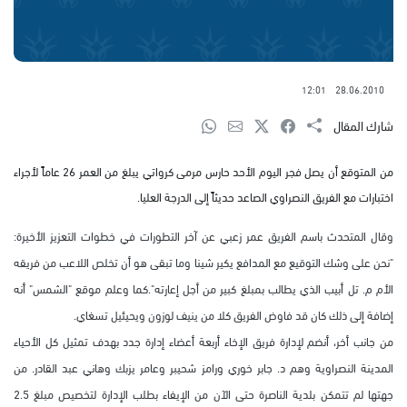
12:01
28.06.2010
شارك المقال
من المتوقع أن يصل فجر اليوم الأحد حارس مرمى كرواتي يبلغ من العمر 26 عاماً لأجراء
اختبارات مع الفريق النصراوي الصاعد حديثاً إلى الدرجة العليا.
وقال المتحدث باسم الفريق عمر زعبي عن آخر التطورات في خطوات التعزيز الأخيرة:
"نحن على وشك التوقيع مع المدافع يكير شينا وما تبقى هو أن تخلص اللاعب من فريقه
الأم م. تل أبيب الذي يطالب بمبلغ كبير من أجل إعارته".كما وعلم موقع "الشمس" أنه
إضافة إلى ذلك كان قد فاوض الفريق كلا من ينيف لوزون ويحيئيل تسغاي.
من جانب أخر، أنضم لإدارة فريق الإخاء أربعة أعضاء إدارة جدد بهدف تمثيل كل الأحياء
المدينة النصراوية وهم د. جابر خوري ورامز شحيبر وعامر يزبك وهاني عبد القادر. من
جهتها لم تتمكن بلدية الناصرة حتى الآن من الإيفاء بطلب الإدارة لتخصيص مبلغ 2.5