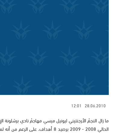
12:01
28.06.2010
ما زال النجمْ الأرجنتيني ليونيل ميسي مهاجمْ نادي برشلونة
الحالي 2008 - 2009 برصيد 8 أهداف، عل