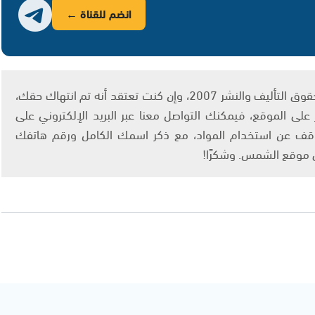
انضم للقناة ←
يتم الاستخدام المواد وفقًا للمادة 27 أ من قانون حقوق التأليف والنشر 2007، وإن كنت تعتقد أنه تم انتهاك حقك،
لى الموقع، فيمكنك التواصل معنا عبر البريد الإلكتروني على
info@ashams.c والطلب بالتوقف عن استخدام المواد، مع ذكر اسمك الكامل ورقم هاتفك
ى موقع الشمس. وشكرًا!