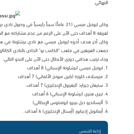
النهائي.
وكان ليونيل ميسي (21 عاماً) سبباً رئيسياً 
لفريقه 8 أهداف حتى الآن على الرغم من عدم مشاركته مع الفريق في بعض مباريات الدور الأول من البطولة.
وكان أخر هدف أحرزه ليونيل ميسي مع نادي برشلونة في هذه 
جمعت الفريقين في ملعب "الكامب نو" الخاص بالنادي الكاتالو
وجاء ترتيب هدافي دوري الأبطال حتى الآن على النحو التالي:
1. ليونيل ميسي (برشلونة الإسباني) 8 أهداف
2. ميرسلاف كلوزة (بايرن ميونخ الألماني) 7 أهداف
3. ستيفان جيرارد (ليفربول الإنجليزي) 7 أهداف
4. تيري هنري (برشلونة الإسباني) 6 أهداف
5. أليساندرو ديل بييرو (يوفنتوس الإيطالي)
6. أيمانويل إديبايور (أرسنال الإنجليزي) 6 أهداف .
إذاعة الشمس