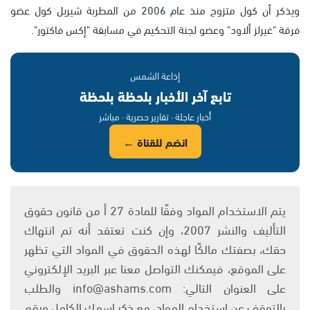
ويذكر أن كول متزوج منذ عام 2006 من المطربة شيريل كول عضو
فرقة "غيرلز ألاود" وعضو لجنة التحكيم في مسابقة "إكس فاكتور".
إذاعة الشمس
تابع آخر الأخبار بلحظة بلحظة
أخبار عاجلة · تقارير حصرية · مباشر
انضم للقناة ←
يتم الاستخدام المواد وفقًا للمادة 27 أ من قانون حقوق
التأليف والنشر 2007، وإن كنت تعتقد أنه تم انتهاك
حقك، بصفتك مالكًا لهذه الحقوق في المواد التي تظهر
على الموقع، فيمكنك التواصل معنا عبر البريد الإلكتروني
على العنوان التالي: info@ashams.com والطلب
بالتوقف عن استخدام المواد، مع ذكر اسمك الكامل ورقم