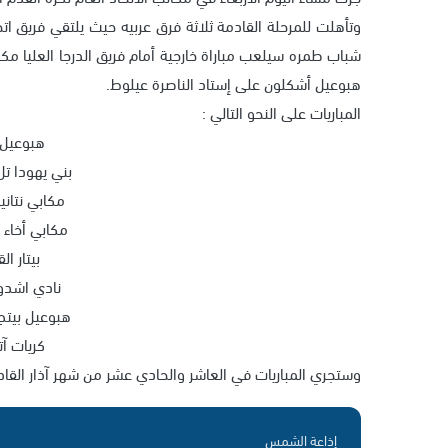
وتأهلت للمرحلة القادمة ثلاثة فرق عربيه حيث يلتقي فريق ات
شباب طمره سيلعب مباراة خارجية أمام فريق الدرجا العليا مكا
هبوعيل أشكلون على إستاد الناصرة عيلوط.
المباريات على النحو التالي :
هبوعيل 
بني يهودا تل
مكابي نتان
مكابي أخاء 
بيتار 
نادي اشدو
هبوعيل بيتح
كريات آ
وستجري المباريات في العاشر والحادي عشر من شهر آذار القا
إذاعة الشمس