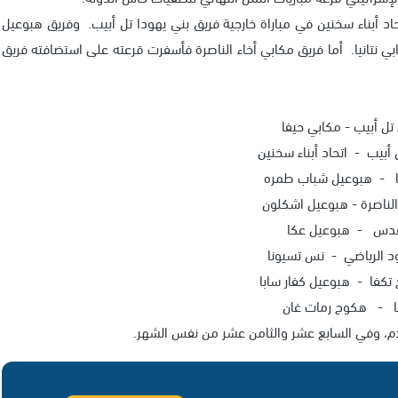
حاد أبناء سخنين في مباراة خارجية فريق بني يهودا تل أبيب. وفريق هبوعيل
بي نتانيا. أما فريق مكابي أخاء الناصرة فأسفرت قرعته على استضافته فريق
تل أبيب - مكابي حيفا
 أبيب - اتحاد أبناء سخنين
يا - هبوعيل شباب طمره
الناصرة - هبوعيل اشكلون
القدس - هبوعيل عكا
د الرياضي - نس تسيونا
 تكفا - هبوعيل كفار سابا
تا - هكوح رمات غان
دم، وفي السابع عشر والثامن عشر من نفس الشهر.