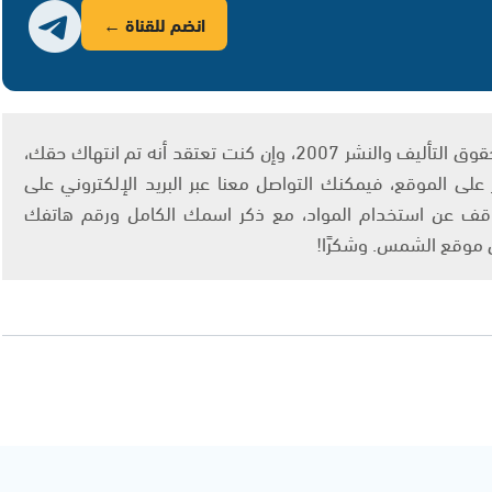
انضم للقناة ←
يتم الاستخدام المواد وفقًا للمادة 27 أ من قانون حقوق التأليف والنشر 2007، وإن كنت تعتقد أنه تم انتهاك حقك،
لى الموقع، فيمكنك التواصل معنا عبر البريد الإلكتروني على
info@ashams.c والطلب بالتوقف عن استخدام المواد، مع ذكر اسمك الكامل ورقم هاتفك
ى موقع الشمس. وشكرًا!