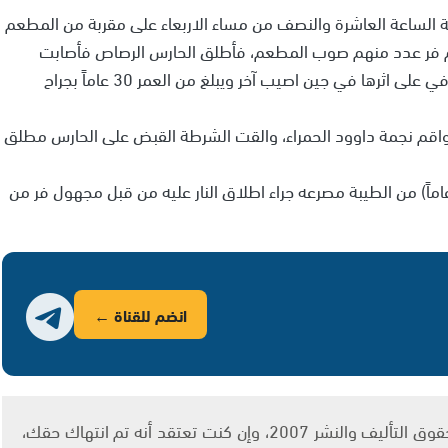
بة الساعة العاشرة والنصف من مساء الاربعاء على مقربة من المطعم
م فر عدد منهم صوب المطعم، فأطلق الحارس الرصاص فأصابت
احدى الرصاصات شابا في صدره بجراح حرجة سرعان ما توفي على اثرها في جين اصيب آخر ويبلغ من العمر 30 عاماً بجراح
قم نجمة داوود الحمراء، والقت الشرطة القبض على الحارس مطلق
ر الى انه في وقت سابق لقي اسامة حاج يحيى(48 عاماً) من الطيبة مصرعه جراء اطلاق النار عليه من قبل مجهول فر من
انضم للقناة ←
يتم الاستخدام المواد وفقًا للمادة 27 أ من قانون حقوق التأليف والنشر 2007، وإن كنت تعتقد أنه تم انتهاك حقك،