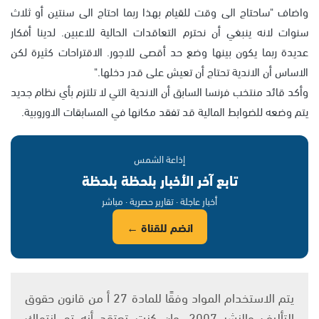
واضاف "ساحتاج الى وقت للقيام بهذا ربما احتاج الى سنتين أو ثلاث
سنوات لانه ينبغي أن نحترم التعاقدات الحالية للاعبين. لدينا أفكار
عديدة ربما يكون بينها وضع حد أقصى للاجور. الاقتراحات كثيرة لكن
الاساس أن الاندية تحتاج أن تعيش على قدر دخلها."
وأكد قائد منتخب فرنسا السابق أن الاندية التي لا تلتزم بأي نظام جديد
يتم وضعه للضوابط المالية قد تفقد مكانها في المسابقات الاوروبية.
إذاعة الشمس
تابع آخر الأخبار بلحظة بلحظة
أخبار عاجلة · تقارير حصرية · مباشر
انضم للقناة ←
يتم الاستخدام المواد وفقًا للمادة 27 أ من قانون حقوق
التأليف والنشر 2007، وإن كنت تعتقد أنه تم انتهاك