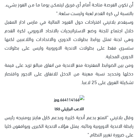
أن تكون الفرصة متاحة أمام أي فريق ليتمكن يوما ما من الفوز بشيء.
بالنسبة لي كرة القدم لعبة وليست سلعة."
وسيقدم بلاتيني اقتراحات حول القيود المالية في مارس اذار المقبل
خلال اجتماع للجنة وضع الاستراتيجيات بالاتحاد الاوروبي لكرة القدم
وهي لجنة تمثل روابط بطولات الدوري والاتحادات واللاعبين لكنها
ستسري فقط على بطولات الاندية الاوروبية وليس على بطولات
الدوري المحلية.
ومن بين الضوابط المقترحة منع الاندية من انفاق مبالغ تزيد على قيمة
دخلها وتحديد نسبة معينة من الدخل للانفاق على الاجور واقتصار
تشكيلة الفريق على 25 لاعبا.
اللاعب البرازيلي كاكا
وقال بلاتيني "اتمتع بدعم أندية كثيرة وبدعم كارل هاينز رومنيجه رئيس
رابطة الاندية الاوروبية ونائبه. يمثل هؤلاء الاندية الكبرى ويوافقون كليا
على ضرورة تغيير النظام."