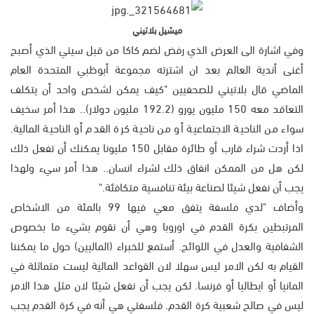
ميشيل بلاتيني
وفي اشارة الى العرض الذي رفض لضم كاكا من قبل سيتي الذي أصبح
أغنى أندية العالم بعد ان اشترته مجموعة أبوظبي المتحدة العام
الماضي قال بلاتيني للصحفيين "كيف يمكن لشخص واحد أن يتكلف
التعاقد معه 150 مليون يورو (192.2 مليون دولار).. هذا أمر سخيف
سواء من الناحية الاجتماعية أو من ناحية كرة القدم أو الناحية المالية.
اذا أردت شراء قارب أو طائرة مقابل 150 مليونا يمكنك أن تفعل ذلك
لكن هل من الممكن انفاق ذلك لشراء انسان.. هذا أمر سيء ولهذا
يجب أن نفعل شيئا لصناعة بيئة تنافسية متكافئة."
وأضاف "لدي فلسفة يتفق معي فيها 99 بالمئة من الاشخاص
المرتبطين بكرة القدم في اوروبا وهي أن نقوم بشيء ما بخصوص
الشفافية والعدل في اللوائح. أستمع للخبراء (الماليين) حول ما يمكننا
القيام به لكن الامر ليس سهلا لان القواعد المالية ليست متماثلة في
المانيا أو ايطاليا أو فرنسا. لكن يجب أن نفعل شيئا لان مثل هذا الامر
ليس في صالح شعبية كرة القدم. فلسفتي هي أنه في كرة القدم يجب