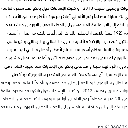
الإشاعات بالإنتقال من النادي، و وقع يانكو عقداً لمدة أربع سنوات و ينتهي بصيف 2013 . و كثرت الإشاعات حول يانكو بعد تصدره لقائمة
هدافي أوروبا بالنصف الأول من الموسم حيث أحرز 30 هدفاً في 20 مباراة محطماً رقم الألماني أوليفر بيرهوف لأكثر عدد من الأهداف
كو إلى الآن قائمة المتنافسين لى الحذاء الذهبي الأوروبي حيث يبتعد
بفارق سبع نقاط عن ملاحقه إيتو .و قد ارتبط العملاق النمساوي (192 سم) بالانتقال لإنجلترا بالذات التي أعرب يانكو من قبل ن أمنيته
ين كمعجب , بالإضافة لأندية بالدوري الألماني و الإيطالي و غيرها من
ستمرارية و البقاء بمكان أشعر به بالارتياح لأعطي أفضل ما لدي لهذا قررت
سالزبورغ لم تنتهي بعد نحن في وضع جيد الآن و أمامنا مستقبل مشرق و
 دوري لأرد لهم شيئاً"و قد عانى يانكو من الإصابات منذ مجيئه للنادي في
انكو "25 عاماً" عقده مع ناديه الحالي سالزبورغ كرد للجميل على حد وصفه و تأكيداً لبقاءه بعدما ربطته
الإشاعات بالإنتقال من النادي، و وقع يانكو عقداً لمدة أربع سنوات و ينتهي بصيف 2013 . و كثرت الإشاعات حول يانكو بعد تصدره لقائمة
هدافي أوروبا بالنصف الأول من الموسم حيث أحرز 30 هدفاً في 20 مباراة محطماً رقم الألماني أوليفر بيرهوف لأكثر عدد من الأهداف
نكو إلى الآن قائمة المتنافسين لى الحذاء الذهبي الأوروبي حيث يبتعد