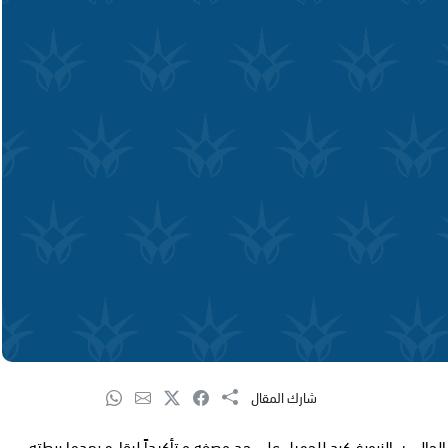
شارك المقال
كو "25 عاماً" عقده مع ناديه الحالي سالزبورغ كرد للجميل على حد وصفه و تأكيداً لبقاءه بعدما ربطته