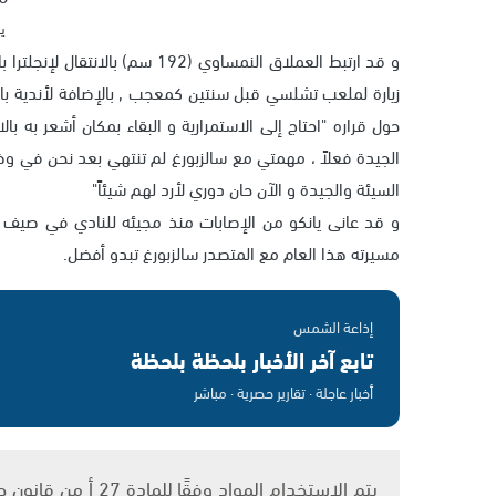
يا
و قد ارتبط العملاق النمساوي (92
زيارة لملعب تشلسي قبل سنتين كمعجب , بالإضافة لأندية بالدو
حول قراره "احتاج إلى الاستمرارية و البقاء بمكان أشعر به 
الجيدة فعلاً ، مهمتي مع سالزبورغ لم تنتهي بعد نحن في وض
السيئة والجيدة و الآن حان دوري لأرد لهم شيئاً"
مسيرته هذا العام مع المتصدر سالزبورغ تبدو أفضل.
إذاعة الشمس
تابع آخر الأخبار بلحظة بلحظة
أخبار عاجلة · تقارير حصرية · مباشر