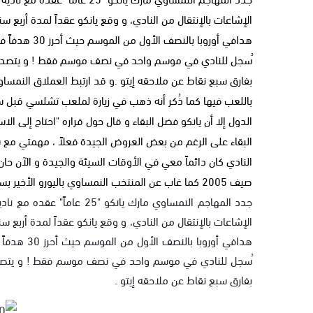
ُسجل للنادي في موسم واحد في نصف موسم فقط ! و يتصدر يان
باللعب فيها كما ذُكر أنه ذهب في زيارة لملعب تشلسي قبل سنت
الدول إلا أن يانكو فضل البقاء و قال حول قراره "احتاج إلى الا
البقاء على الرغم من بعض العروض الجيدة فعلاً ، مهمتي مع 
النادي كان دائماً معي في الأوقات السيئة والجيدة و الآن حان
صيف 2005 كما غاب عن المنتخب النمساوي باليورو الأخير بسبب الإصابة إلا أن مسيرته هذا العام مع المتصدر سالزبورغ تبدو أفضل
جدد المهاجم النمساوي مارك ي
ُسجل للنادي في موسم واحد في نصف موسم فقط ! و يتصدر يا
بفارق سبع نقاط عن ملاحقه إيتو .