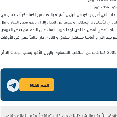
نكو... هداف اوروبا
1 سم) بالانتقال لإنجلترا بالذات التي أعرب يانكو من قبل ن أمنيته باللعب فيها كما ذُكر أنه ذهب في
ري الألماني و الإيطالي و غيرها من الدول إلا أن يانكو فضل البقاء و قال
بالارتياح لأعطي أفضل ما لدي لهذا قررت البقاء على الرغم من بعض العروض
ع جيد الآن و أمامنا مستقبل مشرق و النادي كان دائماً معي في الأوقات
و قد عانى يانكو من الإصابات منذ مجيئه للنادي في صيف 2005 كما غاب عن المنتخب النمساوي باليورو الأخير بسبب الإصابة إلا أن
انضم للقناة ←
يتم الاستخدام المواد وفقًا للمادة 27 أ من قانون حقوق التأليف والنشر 2007، وإن كنت تعتقد أنه تم انتهاك حقك،