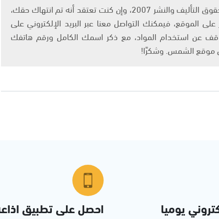
يتم الاستخدام المواد وفقًا للمادة 27 أ من قانون حقوق التأليف والنشر 2007، وإن كنت تعتقد أنه تم انتهاك حقك،
لى الموقع، فيمكنك التواصل معنا عبر البريد الإلكتروني على
info@ashams.c والطلب بالتوقف عن استخدام المواد، مع ذكر اسمك الكامل ورقم هاتفك
ى موقع الشمس. وشكرًا!
تروني يوميا
احصل على تطبيق اذاع