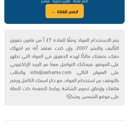
أخبار عاجلة · تقارير حصرية · مباشر
انضم للقناة ←
يتم الاستخدام المواد وفقًا للمادة 27 أ من قانون حقوق
التأليف والنشر 2007، وإن كنت تعتقد أنه تم انتهاك
حقك، بصفتك مالكًا لهذه الحقوق في المواد التي تظهر
على الموقع، فيمكنك التواصل معنا عبر البريد الإلكتروني
على العنوان التالي: info@ashams.com والطلب
بالتوقف عن استخدام المواد، مع ذكر اسمك الكامل ورقم
هاتفك وإرفاق تصوير للشاشة ورابط للصفحة ذات الصلة
على موقع الشمس. وشكرًا!