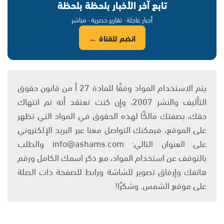
تابع آخر الأخبار بلحظة بلحظة
أخبار عاجلة · تقارير حصرية · مباشر
انضم للقناة ←
يتم الاستخدام المواد وفقًا للمادة 27 أ من قانون حقوق
التأليف والنشر 2007، وإن كنت تعتقد أنه تم انتهاك
حقك، بصفتك مالكًا لهذه الحقوق في المواد التي تظهر
على الموقع، فيمكنك التواصل معنا عبر البريد الإلكتروني
على العنوان التالي: info@ashams.com والطلب
بالتوقف عن استخدام المواد، مع ذكر اسمك الكامل ورقم
هاتفك وإرفاق تصوير للشاشة ورابط للصفحة ذات الصلة
على موقع الشمس. وشكرًا!