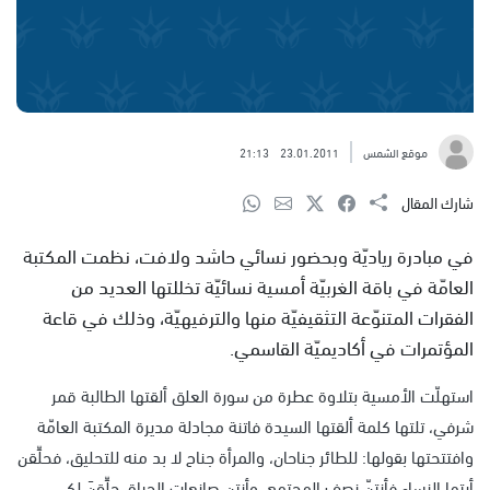
موقع الشمس
23.01.2011
21:13
شارك المقال
في مبادرة رياديّة وبحضور نسائي حاشد ولافت، نظمت المكتبة
العامّة في باقة الغربيّة أمسية نسائيّة تخللتها العديد من
الفقرات المتنوّعة التثقيفيّة منها والترفيهيّة، وذلك في قاعة
المؤتمرات في أكاديميّة القاسمي.
استهلّت الأمسية بتلاوة عطرة من سورة العلق ألقتها الطالبة قمر
شرفي، تلتها كلمة ألقتها السيدة فاتنة مجادلة مديرة المكتبة العامّة
وافتتحتها بقولها: للطائر جناحان، والمرأة جناح لا بد منه للتحليق، فحلِّقن
أيتها النساء فأنتنّ نصف المجتمع، وأنتن صانعات الحياة..حلِّقنَ لكي