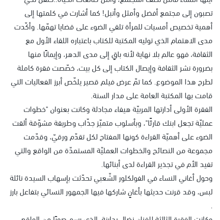
تصبون إلى مجتمع أفضل وأمثل وأنبل! كما أشارت في كلمتها إلى
أهمية تخصيص أمسيات للمرأة تلقي الضوء على قضايا تهمّها. وأكّدت
مدى الاهتمام الذي توليه المكتبة للكتاب باعتباره اللقاء الأول مع
الثقافة، فهو عالم بلا نهاية لأنه باقٍ إلى مدى الدهر، وإيمانًا منها
بضرورة نشر الثقافة وإيصال الكتاب إلى كل بيت، خصّصت فقرة كاملة
لطرح هذا الموضوع. كما تمّ عرض فيلم قصير يلخّص أبرز الفعاليات التي
قامت بها المكتبة العامة على مدار السنة.
الفقرة الأولى أدارتها المربيّة هيفاء مجادلة وكانت بعنوان "خطوات
عمليّة تجعل ابنك قارئًا"، وبأسلوب متميّز جذّاب وطريقة مشوّقة ألقت
الضوء على أهميّة القراءة كونها المفتاح لكل تقدّم ورقيّ، وقدّمت
مجموعة من النصائح والخطوات العمليّة المستمدّة من الواقع والتي
تفيد الأم في تجذير القراءة لدى أبنائها.
وحول أغاني النساء في الفولكلور الشّعبي تحدّثت بإسهاب السيدة نائلة
لبس، وقد قرنت حديثها بأغانٍ شاركها فيها الجمهور النسائي بتفاعل بارز
.
وكانت الفقرة الثالثة للفنان نضال بدارنة، الذي رسم صورًا من الواقع