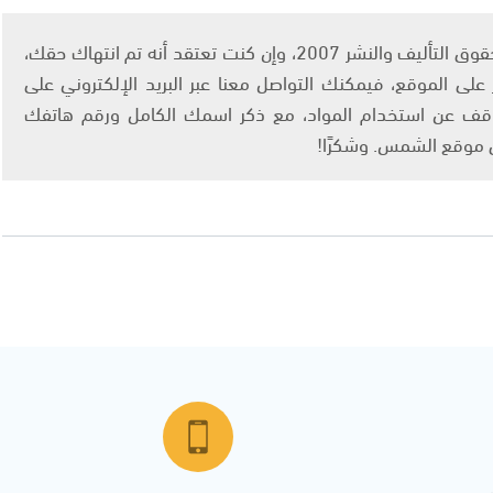
يتم الاستخدام المواد وفقًا للمادة 27 أ من قانون حقوق التأليف والنشر 2007، وإن كنت تعتقد أنه تم انتهاك حقك،
لى الموقع، فيمكنك التواصل معنا عبر البريد الإلكتروني على
info@ashams.c والطلب بالتوقف عن استخدام المواد، مع ذكر اسمك الكامل ورقم هاتفك
ى موقع الشمس. وشكرًا!