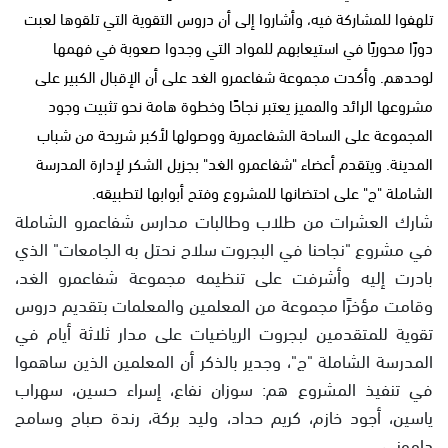
تلهفوا للمشاركة فيه، وأشاروا إلى أن دروس التقوية التي تلقوها لعبت
دورًا محوريًا في استيعابهم للمواد التي وجدوا صعوبة في فهمها
لوحدهم. وأكدت مجموعة شفاعمرو الغد على أن الإقبال الكبير على
مشروعها الرائد والمميز يعتبر نجاحًا وخطوة هامة نحو تثبيت وجود
المجموعة على الساحة الشفاعمرية ووصولها لأكبر شريحة من شباب
المدينة. ويتقدم أعضاء "شفاعمرو الغد" بجزيل الشكر لإدارة المدرسة
الشاملة "ج" على احتضانها للمشروع وفتح أبوابها لتطبيقه.
شارك العشرات من طلاب وطالبات مدارس شفاعمرو الشاملة
في مشروع "نجاحنا في البجروت سلاح نحتل به الجامعات" الذي
بادرت إليه وأشرفت على تنظيمه مجموعة شفاعمرو الغد،
وقامت مؤخرًا مجموعة من المعلمين والمعلمات بتقديم دروس
تقوية للمتقدمين لبجروت الرياضيات على مدار ثلاثة أيام في
المدرسة الشاملة "ج"، وجدير بالذكر أن المعلمين الذين ساهموا
في تنفيذ المشروع هم: سوزان نفاع، إسراء حسين، سهراب
ياسين، أجود خازم، كريم حداد، وليد بركة، رندة صباح وسامح
داموني.