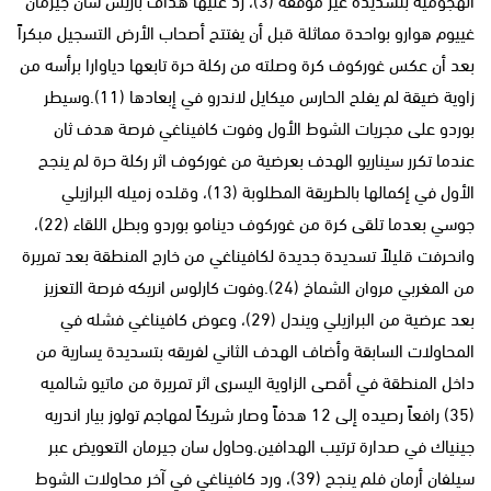
غييوم هوارو بواحدة مماثلة قبل أن يفتتح أصحاب الأرض التسجيل مبكراً
بعد أن عكس غوركوف كرة وصلته من ركلة حرة تابعها دياوارا برأسه من
زاوية ضيقة لم يفلح الحارس ميكايل لاندرو في إبعادها (11).وسيطر
بوردو على مجريات الشوط الأول وفوت كافيناغي فرصة هدف ثان
عندما تكرر سيناريو الهدف بعرضية من غوركوف اثر ركلة حرة لم ينجح
الأول في إكمالها بالطريقة المطلوبة (13)، وقلده زميله البرازيلي
جوسي بعدما تلقى كرة من غوركوف دينامو بوردو وبطل اللقاء (22)،
وانحرفت قليلاً تسديدة جديدة لكافيناغي من خارج المنطقة بعد تمريرة
من المغربي مروان الشماخ (24).وفوت كارلوس انريكه فرصة التعزيز
بعد عرضية من البرازيلي ويندل (29)، وعوض كافيناغي فشله في
المحاولات السابقة وأضاف الهدف الثاني لفريقه بتسديدة يسارية من
داخل المنطقة في أقصى الزاوية اليسرى اثر تمريرة من ماتيو شالميه
(35) رافعاً رصيده إلى 12 هدفاً وصار شريكاً لمهاجم تولوز بيار اندريه
جينياك في صدارة ترتيب الهدافين.وحاول سان جيرمان التعويض عبر
سيلفان أرمان فلم ينجح (39)، ورد كافيناغي في آخر محاولات الشوط