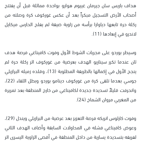
هداف باريس سان جيرمان غييوم هوارو بواحدة مماثلة قبل أن يفتتح
أصحاب الأرض التسجيل مبكراً بعد أن عكس غوركوف كرة وصلته من
ركلة حرة تابعها دياوارا برأسه من زاوية ضيقة لم يفلح الحارس ميكايل
لاندرو في إبعادها (11).
وسيطر بوردو على مجريات الشوط الأول وفوت كافيناغي فرصة هدف
ثان عندما تكرر سيناريو الهدف بعرضية من غوركوف اثر ركلة حرة لم
ينجح الأول في إكمالها بالطريقة المطلوبة (13)، وقلده زميله البرازيلي
جوسي بعدما تلقى كرة من غوركوف دينامو بوردو وبطل اللقاء (22)،
وانحرفت قليلاً تسديدة جديدة لكافيناغي من خارج المنطقة بعد تمريرة
من المغربي مروان الشماخ (24).
وفوت كارلوس انريكه فرصة التعزيز بعد عرضية من البرازيلي ويندل (29)،
وعوض كافيناغي فشله في المحاولات السابقة وأضاف الهدف الثاني
لفريقه بتسديدة يسارية من داخل المنطقة في أقصى الزاوية اليسرى اثر