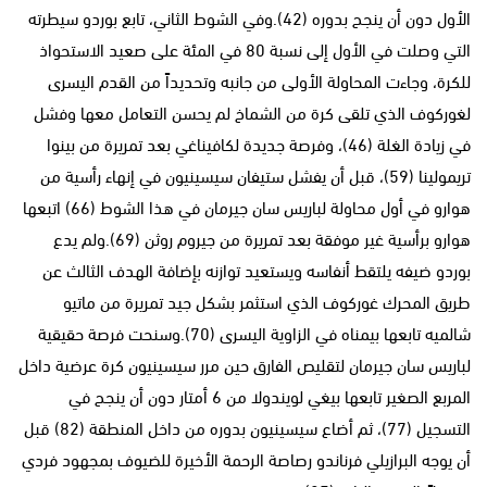
الأول دون أن ينجح بدوره (42).وفي الشوط الثاني، تابع بوردو سيطرته
التي وصلت في الأول إلى نسبة 80 في المئة على صعيد الاستحواذ
للكرة، وجاءت المحاولة الأولى من جانبه وتحديداً من القدم اليسرى
لغوركوف الذي تلقى كرة من الشماخ لم يحسن التعامل معها وفشل
في زيادة الغلة (46)، وفرصة جديدة لكافيناغي بعد تمريرة من بينوا
تريمولينا (59)، قبل أن يفشل ستيفان سيسينيون في إنهاء رأسية من
هوارو في أول محاولة لباريس سان جيرمان في هذا الشوط (66) اتبعها
هوارو برأسية غير موفقة بعد تمريرة من جيروم روثن (69).ولم يدع
بوردو ضيفه يلتقط أنفاسه ويستعيد توازنه بإضافة الهدف الثالث عن
طريق المحرك غوركوف الذي استثمر بشكل جيد تمريرة من ماتيو
شالميه تابعها بيمناه في الزاوية اليسرى (70).وسنحت فرصة حقيقية
لباريس سان جيرمان لتقليص الفارق حين مرر سيسينيون كرة عرضية داخل
المربع الصغير تابعها بيغي لويندولا من 6 أمتار دون أن ينجح في
التسجيل (77)، ثم أضاع سيسينيون بدوره من داخل المنطقة (82) قبل
أن يوجه البرازيلي فرناندو رصاصة الرحمة الأخيرة للضيوف بمجهود فردي