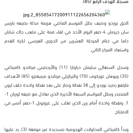
مسجلاً الهدف الرابع (85).
الحق بوردو وصيف بطل الموسم الماضي هزيمة مذلة بضيفه باريس
سان جيرمان 4-صفر اليوم الأحد في لقاء قمة على ملعب جاك شابان
دلما في ختام المرحلة العشرين من الدوري الفرنسي لكرة القدم
واستعاد المركز الثاني.
وسجل السنغالي سليمان دياوارا (11) والأرجنتيني فرناندو كافيناغي
(35) ويوهان غوركوف (70) والبرازيلي فرناندو مينيغتزو (85) الأهداف
فارتفع رصيد بوردو إلى 38 نقطة وصار على بعد نقطة واحدة خلف ليون
المتصدر وبطل المواسم السبعة الأخيرة الذي تعادل مع ضيفه لوريان 1-
1، ونقطة واحدة أمام رين الذي تغلب على غرونوبل 1-صفر أمس في
الافتتاح.
وبدأ كافيناغي المحاولات الهجومية بتسديدة غير موفقة (3)، رد عليها