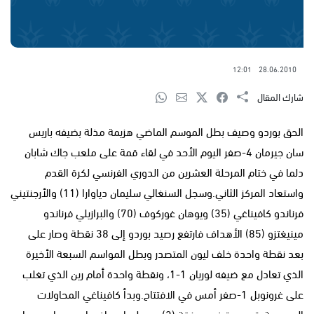
12:01
28.06.2010
شارك المقال
الحق بوردو وصيف بطل الموسم الماضي هزيمة مذلة بضيفه باريس
سان جيرمان 4-صفر اليوم الأحد في لقاء قمة على ملعب جاك شابان
دلما في ختام المرحلة العشرين من الدوري الفرنسي لكرة القدم
واستعاد المركز الثاني.وسجل السنغالي سليمان دياوارا (11) والأرجنتيني
فرناندو كافيناغي (35) ويوهان غوركوف (70) والبرازيلي فرناندو
مينيغتزو (85) الأهداف فارتفع رصيد بوردو إلى 38 نقطة وصار على
بعد نقطة واحدة خلف ليون المتصدر وبطل المواسم السبعة الأخيرة
الذي تعادل مع ضيفه لوريان 1-1، ونقطة واحدة أمام رين الذي تغلب
على غرونوبل 1-صفر أمس في الافتتاح.وبدأ كافيناغي المحاولات
الهجومية بتسديدة غير موفقة (3)، رد عليها هداف باريس سان جيرمان