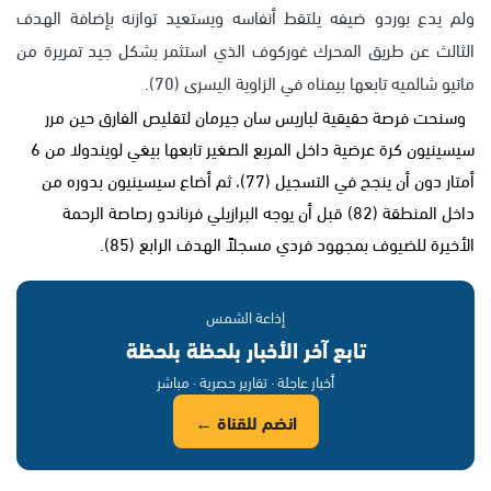
ولم يدع بوردو ضيفه يلتقط أنفاسه ويستعيد توازنه بإضافة الهدف
الثالث عن طريق المحرك غوركوف الذي استثمر بشكل جيد تمريرة من
ماتيو شالميه تابعها بيمناه في الزاوية اليسرى (70).
وسنحت فرصة حقيقية لباريس سان جيرمان لتقليص الفارق حين مرر
سيسينيون كرة عرضية داخل المربع الصغير تابعها بيغي لويندولا من 6
أمتار دون أن ينجح في التسجيل (77)، ثم أضاع سيسينيون بدوره من
داخل المنطقة (82) قبل أن يوجه البرازيلي فرناندو رصاصة الرحمة
الأخيرة للضيوف بمجهود فردي مسجلاً الهدف الرابع (85).
إذاعة الشمس
تابع آخر الأخبار بلحظة بلحظة
أخبار عاجلة · تقارير حصرية · مباشر
انضم للقناة ←