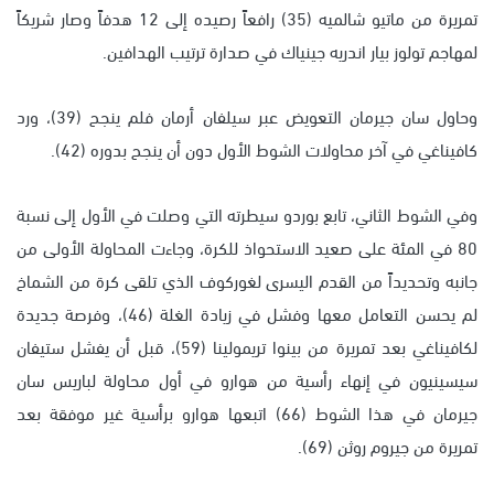
تمريرة من ماتيو شالميه (35) رافعاً رصيده إلى 12 هدفاً وصار شريكاً
لمهاجم تولوز بيار اندريه جينياك في صدارة ترتيب الهدافين.
وحاول سان جيرمان التعويض عبر سيلفان أرمان فلم ينجح (39)، ورد
كافيناغي في آخر محاولات الشوط الأول دون أن ينجح بدوره (42).
وفي الشوط الثاني، تابع بوردو سيطرته التي وصلت في الأول إلى نسبة
80 في المئة على صعيد الاستحواذ للكرة، وجاءت المحاولة الأولى من
جانبه وتحديداً من القدم اليسرى لغوركوف الذي تلقى كرة من الشماخ
لم يحسن التعامل معها وفشل في زيادة الغلة (46)، وفرصة جديدة
لكافيناغي بعد تمريرة من بينوا تريمولينا (59)، قبل أن يفشل ستيفان
سيسينيون في إنهاء رأسية من هوارو في أول محاولة لباريس سان
جيرمان في هذا الشوط (66) اتبعها هوارو برأسية غير موفقة بعد
تمريرة من جيروم روثن (69).