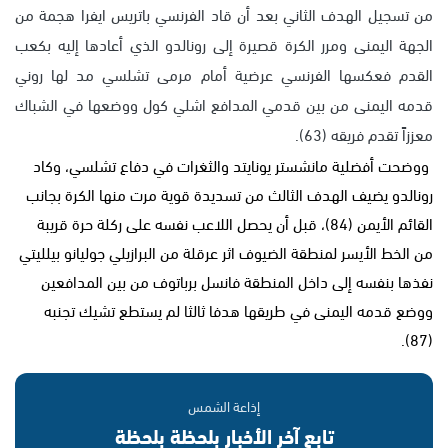
من تسجيل الهدف الثاني بعد أن قاد الفرنسي باتريس ايفرا هجمة من
الجهة اليمنى ومرر الكرة قصيرة إلى رونالدو الذي أعادها إليه بكعب
القدم فعكسها الفرنسي عرضية أمام مرمى تشلسي مد لها روني
قدمه اليمنى من بين قدمي المدافع اشلي كول ووضعها في الشباك
معززاً تقدم فريقه (63).
ووضحت أفضلية مانشستر يونايتد والثغرات في دفاع تشلسي، وكاد
رونالدو يضيف الهدف الثالث من تسديدة قوية مرت منها الكرة بجانب
القائم الأيمن (84)، قبل أن يحصل اللاعب نفسه على ركلة حرة قريبة
من الخط الأيسر لمنطقة الضيوف اثر عرقلة من البرازيلي جوليانو بيلليتي
نفذها بنفسه إلى داخل المنطقة فانسل برباتوف من بين المدافعين
ووضع قدمه اليمنى في طريقها هدفا ثالثا لم يستطع تشيك تجنبه
(87).
إذاعة الشمس
تابع آخر الأخبار بلحظة بلحظة