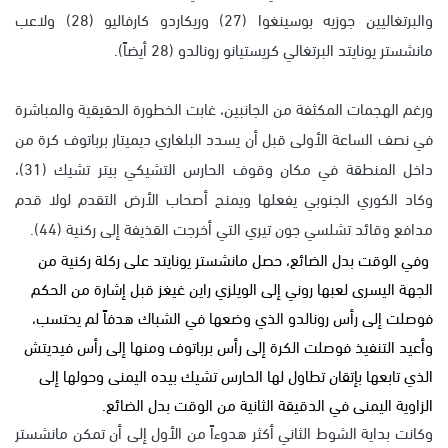
والبرتغاليين جوزيه بوسينغوا (27) وريكاردو كارفاليو (28) ولاعب
مانشستر يونايتد البرتغالي كريستيانو رونالدو (28 أيضاً).
ورغم الهجمات المكثفة من الجانبين، غابت الخطورة الحقيقية والمباشرة
في نصف الساعة الأولى قبل أن يسدد البلغاري ديميتار برباتوف كرة من
داخل المنطقة في مكان وقوف الحارس التشيكي بيتر تشيك (31)،
وكاد الكوري الجنوبي يفعلها ويمنح أصحاب الأرض التقدم لولا قدم
مدافع وقائد تشلسي جون تيري التي أخرجت القذيفة إلى ركنية (44).
وفي الوقت بدل الضائع، حصل مانشستر يونايتد على ركلة ركنية من
الجهة اليسرى لعبها روني إلى الويلزي راين غيغز قبل إشارة من الحكم
فوصلت إلى رأس رونالدو الذي وضعها في الشباك هدفاً لم يحتسب،
وأعيد التنفيذ فوصلت الكرة إلى رأس برباتوف ومنها إلى رأس فيديتش
الذي تابعها بإتقان تطاول لها الحارس تشيك بيده اليمنى وحولها إلى
الزاوية اليمنى في الدقيقة الثانية من الوقت بدل الضائع.
وكانت بداية الشوط الثاني أكثر هدوءاً من الأول إلى أن تمكن مانشستر