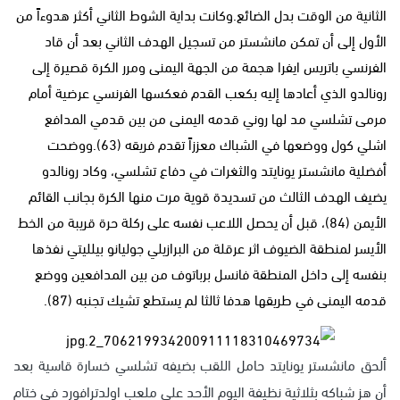
الثانية من الوقت بدل الضائع.وكانت بداية الشوط الثاني أكثر هدوءاً من
الأول إلى أن تمكن مانشستر من تسجيل الهدف الثاني بعد أن قاد
الفرنسي باتريس ايفرا هجمة من الجهة اليمنى ومرر الكرة قصيرة إلى
رونالدو الذي أعادها إليه بكعب القدم فعكسها الفرنسي عرضية أمام
مرمى تشلسي مد لها روني قدمه اليمنى من بين قدمي المدافع
اشلي كول ووضعها في الشباك معززاً تقدم فريقه (63).ووضحت
أفضلية مانشستر يونايتد والثغرات في دفاع تشلسي، وكاد رونالدو
يضيف الهدف الثالث من تسديدة قوية مرت منها الكرة بجانب القائم
الأيمن (84)، قبل أن يحصل اللاعب نفسه على ركلة حرة قريبة من الخط
الأيسر لمنطقة الضيوف اثر عرقلة من البرازيلي جوليانو بيلليتي نفذها
بنفسه إلى داخل المنطقة فانسل برباتوف من بين المدافعين ووضع
قدمه اليمنى في طريقها هدفا ثالثا لم يستطع تشيك تجنبه (87).
ألحق مانشستر يونايتد حامل اللقب بضيفه تشلسي خسارة قاسية بعد
أن هز شباكه بثلاثية نظيفة اليوم الأحد على ملعب اولدترافورد في ختام