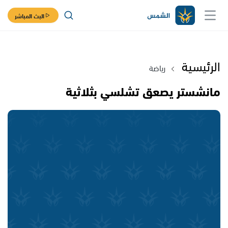
البث المباشر
الرئيسية
رياضة
مانشستر يصعق تشلسي بثلاثية