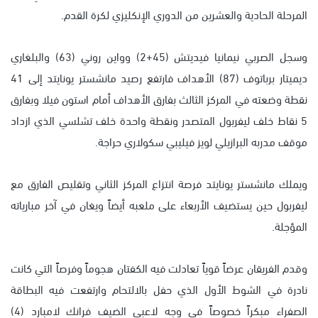
المرحلة الحادية والعشرين من الدوري الإنكليزي لكرة القدم.
وسجل الصربي نيمانيا فيديتش (45+2) وواين روني (63) والبلغاري
ديميتار برباتوف (87) الأهداف فارتفع رصيد مانشستر يونايتد إلى 41
نقطة وضعته في المركز الثالث بفارق الأهداف أمام استون فيلا وبفارق
5 نقاط خلف ليفربول المتصدر ونقطة واحدة خلف تشلسي الذي ازداد
موقف مدربه البرازيلي لويز فيليبي سكولاري حراجة.
ويملك مانشستر يونايتد فرصة انتزاع المركز الثاني وتقليص الفارق مع
ليفربول حين يستضيف الأربعاء على ملعبه أيضاً ويغان في آخر مبارياته
المؤجلة.
وقدم الفريقان عرضاً قوياً تعادلت فيه الكفتان هجوماً وفرصاً التي كانت
نادرة في الشوط الأول الذي حفل بالالتحام وارتفعت فيه البطاقة
الصفراء مبكراً خصوصاً في وجه لاعبي الضيف فرانك لامبارد (4)