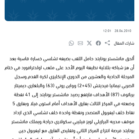
12:01
28.06.2010
شارك المقال
ألحق مانشستر يونايتد حامل اللقب بضيفه تشلسي خسارة قاسية بعد
أن هز شباكه بثلاثية نظيفة اليوم الأحد على ملعب اولدترافورد في ختام
المرحلة الحادية والعشرين من الدوري الإنكليزي لكرة القدم.وسجل
الصربي نيمانيا فيديتش (45+2) وواين روني (63) والبلغاري ديميتار
برباتوف (87) الأهداف فارتفع رصيد مانشستر يونايتد إلى 41 نقطة
وضعته في المركز الثالث بفارق الأهداف أمام استون فيلا وبفارق 5
نقاط خلف ليفربول المتصدر ونقطة واحدة خلف تشلسي الذي ازداد
موقف مدربه البرازيلي لويز فيليبي سكولاري حراجة.ويملك مانشستر
يونايتد فرصة انتزاع المركز الثاني وتقليص الفارق مع ليفربول حين
يستضيف الأربعاء على ملعبه أيضاً ويغان في آخر مبارياته المؤجلة.وقدم