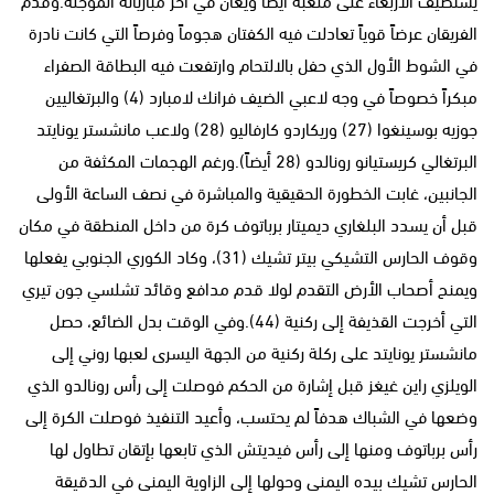
الفريقان عرضاً قوياً تعادلت فيه الكفتان هجوماً وفرصاً التي كانت نادرة
في الشوط الأول الذي حفل بالالتحام وارتفعت فيه البطاقة الصفراء
مبكراً خصوصاً في وجه لاعبي الضيف فرانك لامبارد (4) والبرتغاليين
جوزيه بوسينغوا (27) وريكاردو كارفاليو (28) ولاعب مانشستر يونايتد
البرتغالي كريستيانو رونالدو (28 أيضاً).ورغم الهجمات المكثفة من
الجانبين، غابت الخطورة الحقيقية والمباشرة في نصف الساعة الأولى
قبل أن يسدد البلغاري ديميتار برباتوف كرة من داخل المنطقة في مكان
وقوف الحارس التشيكي بيتر تشيك (31)، وكاد الكوري الجنوبي يفعلها
ويمنح أصحاب الأرض التقدم لولا قدم مدافع وقائد تشلسي جون تيري
التي أخرجت القذيفة إلى ركنية (44).وفي الوقت بدل الضائع، حصل
مانشستر يونايتد على ركلة ركنية من الجهة اليسرى لعبها روني إلى
الويلزي راين غيغز قبل إشارة من الحكم فوصلت إلى رأس رونالدو الذي
وضعها في الشباك هدفاً لم يحتسب، وأعيد التنفيذ فوصلت الكرة إلى
رأس برباتوف ومنها إلى رأس فيديتش الذي تابعها بإتقان تطاول لها
الحارس تشيك بيده اليمنى وحولها إلى الزاوية اليمنى في الدقيقة