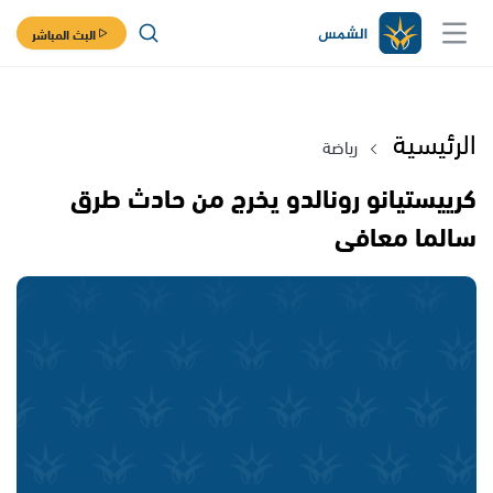
البث المباشر
الرئيسية
رياضة
كرييستيانو رونالدو يخرج من حادث طرق
سالما معافى