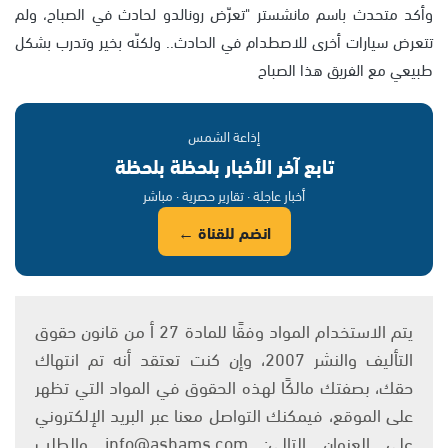
وأكد متحدث باسم مانشستر "تعرّض رونالدو لحادث في الصباح، ولم
تتعرض سيارات أخرى للاصطدام في الحادث.. ولكنّه بخير وتدرب بشكل
طبيعي مع الفريق هذا الصباح
إذاعة الشمس
تابع آخر الأخبار بلحظة بلحظة
أخبار عاجلة · تقارير حصرية · مباشر
انضم للقناة ←
يتم الاستخدام المواد وفقًا للمادة 27 أ من قانون حقوق
التأليف والنشر 2007، وإن كنت تعتقد أنه تم انتهاك
حقك، بصفتك مالكًا لهذه الحقوق في المواد التي تظهر
على الموقع، فيمكنك التواصل معنا عبر البريد الإلكتروني
على العنوان التالي: info@ashams.com والطلب