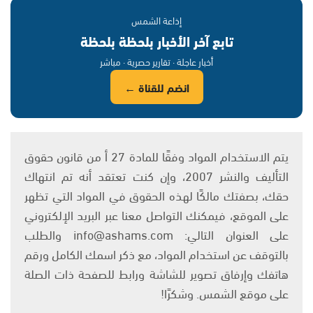
إذاعة الشمس
تابع آخر الأخبار بلحظة بلحظة
أخبار عاجلة · تقارير حصرية · مباشر
انضم للقناة ←
يتم الاستخدام المواد وفقًا للمادة 27 أ من قانون حقوق
التأليف والنشر 2007، وإن كنت تعتقد أنه تم انتهاك
حقك، بصفتك مالكًا لهذه الحقوق في المواد التي تظهر
على الموقع، فيمكنك التواصل معنا عبر البريد الإلكتروني
على العنوان التالي: info@ashams.com والطلب
بالتوقف عن استخدام المواد، مع ذكر اسمك الكامل ورقم
هاتفك وإرفاق تصوير للشاشة ورابط للصفحة ذات الصلة
على موقع الشمس. وشكرًا!