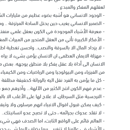
لعقلهم المفكر والمبدع .
- الوجود الانساني هو أشبه بضوء عظيم من مليارات ا
- الضمير الانساني يغيب حين يحتل الساحة المرتزقة .. و
- معرفة الأشياء الموجودة في الكون بعقل علمي منفتح
- الأفكار الكبيرة تأتي من العقل المتحرر من الميراث الم
- لا يزداد المال الا بالسرقة والنصب.. واحسن تغطية اطل
- مهزلة الايمان العظمى ان الانسان يؤمن بشيء لا يراه
الانسان الى أداة بلا عقل يفكر بلا منطق يوجهه. بعض م
من الفيزياء ومن البيولوجيا ومن الرياضيات ومن الكيمياء
- كل ما يؤمن به الفرد نقل اليه بالوراثة كحقيقة مطلقة 
- عدم فهم الكون انتج الكثير من الآلهة... وآخرهم جمع
- النرجسية مثل السرطان، لا علاج لها على الأغلب الا بالب
- كيف يمكن قبول اقوال الانبياء انهم مرسلون ولا وثيق
- لا تقلد عدوك بجرائمه ، حتى لا تصبح عدو انسانيتك..
- العالم قائم على الواقع الثابت، اما الصدف فهي شيء لا
- الأشياء في عالمنا لا تتغير... ربما يضاف اليها شيء جد