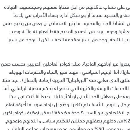
 على حساب عائلاتهم من اجل قضايا شعبهم ومجتمعهم. القيادة
وبالتحديد عندما اراجع شكل ادارة زعماء الأحزاب في بلادنا
النشاط الجاد والمخترة.. ما يثير الامتعاض ان بعض من يصبح ضمن
 بعشرة وجوه.. يريد من الجميع المديح فقط لعبقريته ولأنه وحيد
ير. النتيجة يوجد من يسير بمقدمة الصف.. لكن لا يوجد من يسير
ينجزوا غير ارباحهم المادية. مثلا: كوادر العاملين الحزبيين تحسب ضمن
تاريا)، أما الزعيم السياسي ، مهما تميز بالغباء والتصرفات الهوجاء،
ق الذي تعاني منه "البروليتاريا" الحزبية (رفاقه بالنضال) . نجد مثلا
 40 الف شيكل شهريا عدا الخدمات الهامة والكثيرة التي تدفع له بحكم منصبه البرلماني. أما
 على معاش الحد الأدنى او أكثر قليلا.. طبعا انا كنت في هذا
 حتي اليوم.. للأسف لم يتغير الوضع بل يزداد سوء. ما أعرفه تمام
لوضع الاقتصادي هو السبب؟ حجة مضحكة!! يمكن توظيف كوادر اخرى
للعمل اذا تنازل "الزعماء" عن 10 أو 15 الف شيكل، أي 25%من دخلهم بصفتهم ممثلين لتنظيم سياسي، انتدبهم وزعمهم.
مثلا ممثلي الحزب الشيوعي الفرنسي في البرلمان الفرنسي يدفعون 50% من معاشهم ومن تعويضات عملهم البرلماني