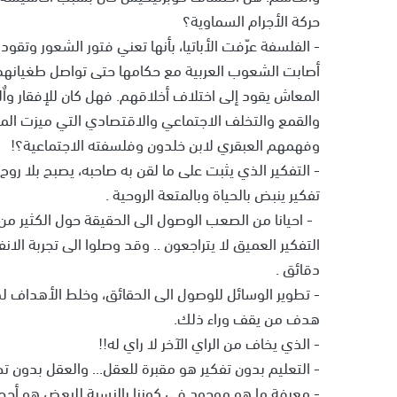
حركة الأجرام السماوية؟
- الفلسفة عرّفت الأباتيا، بأنها تعني فتور الشعور وتقود
أصابت الشعوب العربية مع حكامها حتى تواصل طغيانهم
المعاش يقود إلى اختلاف أخلاقهم. فهل كان للإفقار وا
والقمع والتخلف الاجتماعي والاقتصادي التي ميزت المج
وفهمهم العبقري لابن خلدون وفلسفته الاجتماعية؟!
- التفكير الذي يثبت على ما لقن به صاحبه، يصبح بلا روح
تفكير ينبض بالحياة وبالمتعة الروحية .
- احيانا من الصعب الوصول الى الحقيقة حول الكثير من
دقائق .
- تطوير الوسائل للوصول الى الحقائق، وخلط الأهداف 
هدف من يقف وراء ذلك.
- الذي يخاف من الراي الآخر لا راي له!!
- التعليم بدون تفكير هو مقبرة للعقل... والعقل بدون ت
- معرفة ما هو موجود في كوننا بالنسبة للبعض هو أحجي