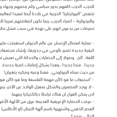
للحزب، الحزب كلفهم بدور سياسي ولم ينصبهم وجهاء ومخ
تنتفض "البروليتاريا" الحزبية في بلادنا أيضا تنفيذا لتعا
والبرجوازية – اغنياء الحزب، ربما تكون انتفاضتهم تمرينا ل
تصرفات من يدعون انهم على نهجه هي سبب فشل نظري
- عملية انفصال الإنسان عن عالم الحيوان استغرقت ملي
كيفية جديدة تتميز بالوعي في جذورها، بإنشاء مجتمعات 
اللغة.. الخ.. وصولا إلى الحضارات والحداثة التي نعيش تف
جديدا.. فتحا جديدا ، وهذا يشكل إضافات كمية جديدة. ل
من حيث مبناه البيولوجي.. فقط وعيه وفكره يتغيران!
- "استيعاب ما هو كائن مهمة الفلسفة وما هو كائن هو
- لا يوجد المضمون والشكل بمعزل للواحد عن الآخر، بي
اذن يمكن القول ان هناك ترابطا ديالكتيكيا بينهما.
- عرفت الحضارة الإغريقية القديمة عرق من الآلهة الأقوي
العصر الذهبي واشتهروا باسم آلهة التيتان (او الأطلس) و
الحالي عنهم؟