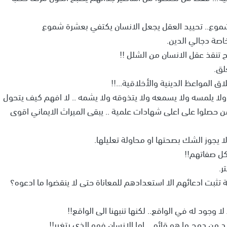
لشموع.. تحييد العقل يجعل الانسان يكتفي بعشرة شموع
خاصة دجالي الدين.
 تنقذ عقل الانسان من الشلل !!
غلق.
اق المواعظ الدينية والأخلاقية...!!
 ولا يلمسه ولا يسمعه ولا يتذوقه ولا يشمه .. لا افهم كيف يتحول
ن حصلوا على اعلى شهادات علمية .. يبقى الميراث الايماني اقوى
لا يجوز الشك بصحتها او محاولة تعليلها.
 كل صفاتهم!!
تر.
ة تثبت ادعائهم الا استعدادهم للمعاناة حتى لا ينقضوا ما ادعوه؟
 وجود له في الواقع.. لكنها تنبهنا الى الواقع!!
يد من دمج ما هو قائم... اما الانسان فهو الذي يتغير!!