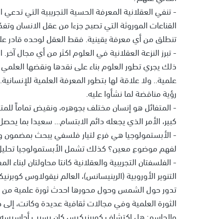
- تنفي العقلانية المعرفة الحسية التجريبية التي تدعي
القناعات الموروثة التي تصبح جزءا من عقل الانسان وتفكير
تنطلق من أي معرفة يقينية. فقط العقل لوحده قادر على
- تبرز النزعة العقلانية في العلوم اكثر من أي مجال آخ
ذلك يجري تطور العلوم بناء على نقدها ونقضها العلمي ا
علمية.. ولا علاقة لها بتطور المعرفة العلمية للإنسا
رؤية مناقضة لما نشأوا عليه.
- المتفائل هو إنسان مختلف بجوهره، ونقيض تماماً للم
كبير، الأمر الذي يجعله دائم الابتسام... سعيدا بما يحصل
- الأبستمولوجيا هي فرع لتيار فلسفي يبحث بمضمون و
لفهم موضوع معين؟ كذلك تشمل الأبستمولوجيا تحليل 
- الفلسفتان التجريبية والعقلانية كانتا محاولتان لبناء ا
التنوير الأوروبية (الرينيسانس)، العالم نيقولاوس كوب
تدور حول الشمس وحول محورها احدث ثورة علمية من ال
الثورة العلمية وفي مجالات ثقافية عديدة وكانت، إلى ج
والحاسم: هل اكتشاف كوبرنيكيس كان بسبب أحاسيسه أ