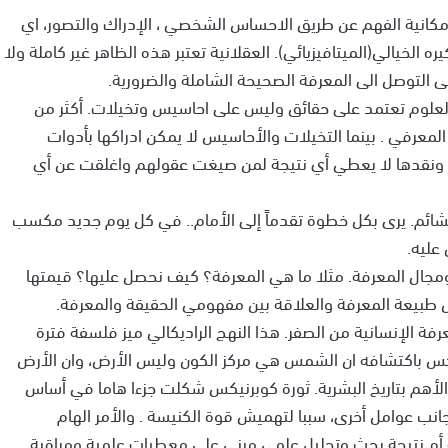
 امكانية الفهم عن طريق الاحساس الشخصي ، الإدراك والتصور، اي
ه الخيالي(الميتافيزيائي). العقلانية تعتبر هذه الظاهر غير كاملة ولا
 التوصل الى المعرفة الصحيحة الشاملة والضرورية.
ر. العلوم تعتمد على حقائق وليس على احاسيس وتخيلات. أكثر من
لمعرفي . بينما التخيلات والأحاسيس لا يمكن ادراكها بأدوات
نية. ونقدها لا يعطي أي نتيجة لمن صيغت عقولهم واغلقت عن أي
تشائم. يرى بكل خطوة تقدماً إلى الأمام.. في كل يوم جديد مكسب
 عليه.
مجال المعرفة. مثلا ما هي المعرفة؟ كيف نحصل عليها؟ قيمتها
طبيعة المعرفة والعلاقة بين مفهومي الحقيقة والمعرفة.
لمعرفة الإنسانية من الصفر. هذا النهج الراديكالي ميز فلسفة فترة
رنيكس باكتشافه ان الشمس هي مركز الكون وليس الأرض، وان الأرض
أهم بتاريخ البشرية. ثورة كوبرنيكس شكلت جزءا هاما في أساس
انب عوامل أخرى، سببا لتهميش قوة الكنيسة . والأمر الهام
م نتيجة بحث وتحليل علمي مبني على معطيات علمية ومراقبة