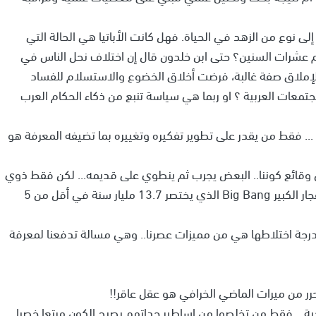
 إلى نوع من الزهد في الحياة. فهل كانت الأباتيا هي الحالة التي
 عشرات السنين؟ حتى ابن خلدون قال إن اختلاف نحل الناس في
ٌلإملاق صفة غالبة، فرضت أخلاق الخضوع والاستسلام للفساد
تمعات العربية ؟ او ربما هي سياسة تنبع من ذكاء الحكام العرب
 ... فقط من يقدر على تطوير تفكيره وتغييره بما تضيفه المعرفة هو
 وقائع كوننا.. البعض يجرب ثم ينطوي على قديمه... لكن فقط ذوي
التفكير العميق لا يتراجعون .. وقد وصلوا الى تجربة الانفجار الكبير Big Bang الذي يختصر 13.7 مليار سنة في أقل من 5
لدرجة اختلاطها هي من مميزات عصرنا.. وهي مسالة تدفعنا لمعرفة
حرر من ميرات الماضي الخرافي هو عقل عاقر!!
ة... فقط من تخلصوا من اساطير جداتهم يصبح الكون مرتعا خصبا