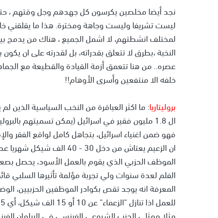
نجد أيضا مخلصين يكرسون كل جهدهم وجل وقتهم ، حتى
ليست تشريفا وليست وجاهة ومخترة. هذا ما يقلقني خاصة 
لمختلف انشطتهم، لا اشمل الجميع ، هناك من يدمج بين 
النخبة ،بطرق لا تتعلق بقدراته، بل لقدرته على ان يكون
عصره.. من هنا تتعمق أزمة القيادة والقطيعة مع الجماه
خلفه الا منتفعين وأسرى الأوهام!!
بروليتاريا
: ما اكثر العباقرة من النخب السياسية الذين لم 
ال 1.8 مليون فقير في اسرائيل (يمكن تسميتهم بالبرولي
فهو ضمن اغنياء اسرائيل، بتجاهل كامل لواقع الفقر والإملا
ان الزعيم يعتاش من دخل 30 -
الموظف الحزبي الذي يقوم بالعمل الأسود، يحصل بصعوبة
الفلم لعدة سنوات ولي تجربة مؤلمة تأثيرها السلبي قائم
المعرفة انه يوجد تقص بكوادر الموظفين الحزبيين، ا