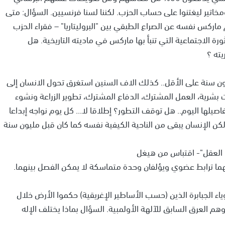
اتير ليغتنوا على حساب الحزب. لكننا لسنا فرنسيين. السؤال: متى
ليم ماركس نفسه عن الصراع الطبقي بين "البروليتاريا" – فقراء الحزب
لثورة الاجتماعية التي تنبأ بها ماركس في ماديته التاريخية. هل
ته ؟
ون سنة على الأقل.. كذلك الاف السنين استغرق تحول الانسان إلى
بشرية، العمل المشترك، الدفاع المشترك، تطوير الزراعة ونشوء
اصيلها اليوم.. هل توقف التطور؟ إطلاقا لا... كل يوم نواجه إبداعا
كن الإنسان يبقى من الناحية الكيفية نفسه كما كان قبل مليون سنة
 العقل"- اقتباس من هيغل
نهما ترابط عضوي ويؤلفان وحدة متماسكة لا يمكن الفصل بينهما.
اء الجبابرة الذين (حسب الأساطير الإغريقية) حكموا الأرض خلال
هم العرق السابق للآلهة الأولمبية. السؤال بماذا يختلف الإله