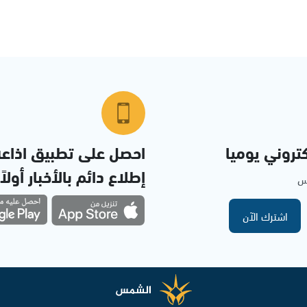
تروني يوميا
احصل على تطبيق اذاع
إطلاع دائم بالأخبار أولاً
مس
اشترك الآن