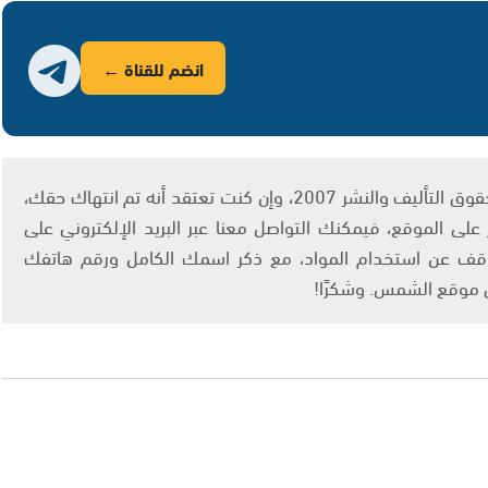
انضم للقناة ←
يتم الاستخدام المواد وفقًا للمادة 27 أ من قانون حقوق التأليف والنشر 2007، وإن كنت تعتقد أنه تم انتهاك حقك،
لى الموقع، فيمكنك التواصل معنا عبر البريد الإلكتروني على
info@ashams.c والطلب بالتوقف عن استخدام المواد، مع ذكر اسمك الكامل ورقم هاتفك
ى موقع الشمس. وشكرًا!