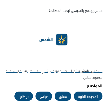
عباس يجتمع بالسيسي لبحث المصالحة
الشمس تناقش نتائج استطلاع يفيد ان ثلثي الفلسطينيين مع استقالة
محمود عباس
المواضيع
المحرقة النازية
مقلق
عباس
بريطانيا