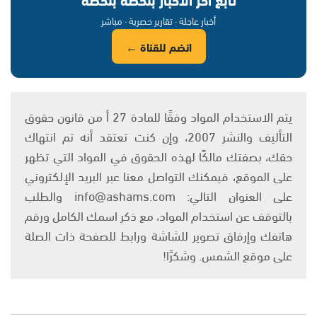
أخبار عاجلة · تقارير حصرية · مباشر
انضم للقناة ←
يتم الاستخدام المواد وفقًا للمادة 27 أ من قانون حقوق
التأليف والنشر 2007، وإن كنت تعتقد أنه تم انتهاك
حقك، بصفتك مالكًا لهذه الحقوق في المواد التي تظهر
على الموقع، فيمكنك التواصل معنا عبر البريد الإلكتروني
على العنوان التالي: info@ashams.com والطلب
بالتوقف عن استخدام المواد، مع ذكر اسمك الكامل ورقم
هاتفك وإرفاق تصوير للشاشة ورابط للصفحة ذات الصلة
على موقع الشمس. وشكرًا!