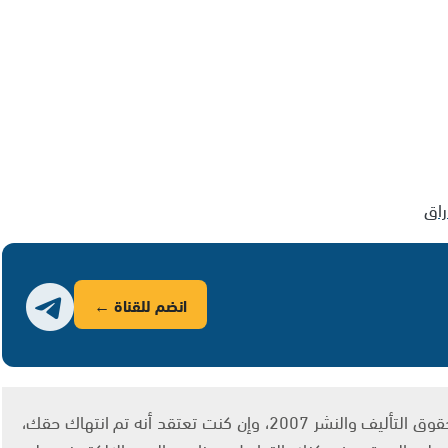
راق
انضم للقناة ←
يتم الاستخدام المواد وفقًا للمادة 27 أ من قانون حقوق التأليف والنشر 2007، وإن كنت تعتقد أنه تم انتهاك حقك،