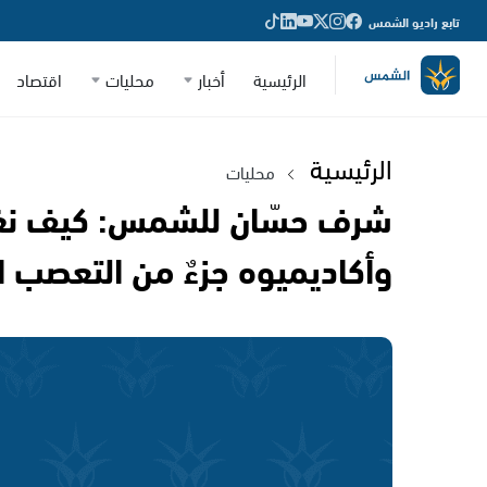
تابع راديو الشمس
الرئيسية
أخبار
محليات
اقتصاد
الرئيسية
محليات
شرف حسّان للشمس: كيف نغيّ
وأكاديميوه جزءٌ من التعصب ا