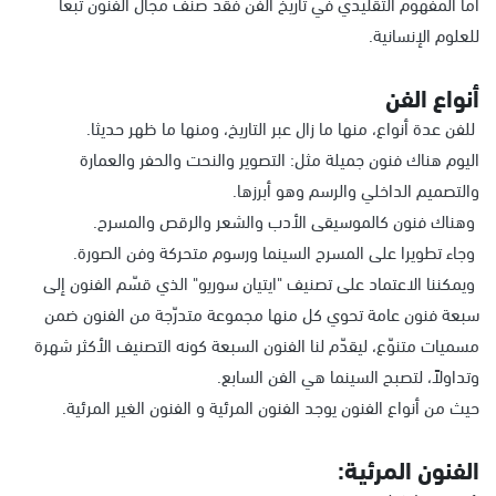
أما المفهوم التقليدي في تاريخ الفن فقد صنف مجال الفنون تبعًا
للعلوم الإنسانية.
أنواع الفن
للفن عدة أنواع، منها ما زال عبر التاريخ، ومنها ما ظهر حديثا.
اليوم هناك فنون جميلة مثل: التصوير والنحت والحفر والعمارة
والتصميم الداخلي والرسم وهو أبرزها.
وهناك فنون كالموسيقى الأدب والشعر والرقص والمسرح.
وجاء تطويرا على المسرح السينما ورسوم متحركة وفن الصورة.
ويمكننا الاعتماد على تصنيف "ايتيان سوريو" الذي قسّم الفنون إلى
سبعة فنون عامة تحوي كل منها مجموعة متدرّجة من الفنون ضمن
مسميات متنوّع، ليقدّم لنا الفنون السبعة كونه التصنيف الأكثر شهرة
وتداولاً، لتصبح السينما هي الفن السابع.
حيث من أنواع الفنون يوجد الفنون المرئية و الفنون الغير المرئية.
الفنون المرئية: