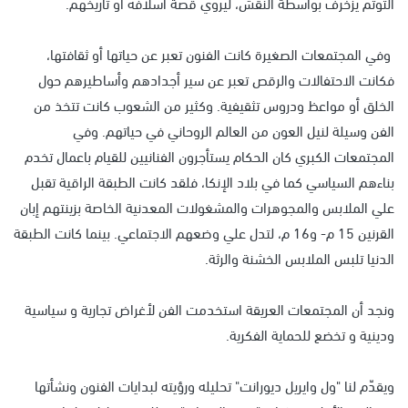
التوتم يزخرف بواسطة النقش، ليروي قصة أسلافه أو تاريخهم.
وفي المجتمعات الصغيرة كانت الفنون تعبر عن حياتها أو ثقافتها،
فكانت الاحتفالات والرقص تعبر عن سير أجدادهم وأساطيرهم حول
الخلق أو مواعظ ودروس تثقيفية. وكثير من الشعوب كانت تتخذ من
الفن وسيلة لنيل العون من العالم الروحاني في حياتهم. وفي
المجتمعات الكبري كان الحكام يستأجرون الفنانيين للقيام باعمال تخدم
بناءهم السياسي كما في بلاد الإنكا، فلقد كانت الطبقة الراقية تقبل
علي الملابس والمجوهرات والمشغولات المعدنية الخاصة بزينتهم إبان
القرنين 15 م- و16 م، لتدل علي وضعهم الاجتماعي. بينما كانت الطبقة
الدنيا تلبس الملابس الخشنة والرثة.
ونجد أن المجتمعات العريقة استخدمت الفن لأغراض تجارية و سياسية
ودينية و تخضع للحماية الفكرية.
ويقدّم لنا "ول وايريل ديورانت" تحليله ورؤيته لبدايات الفنون ونشأتها