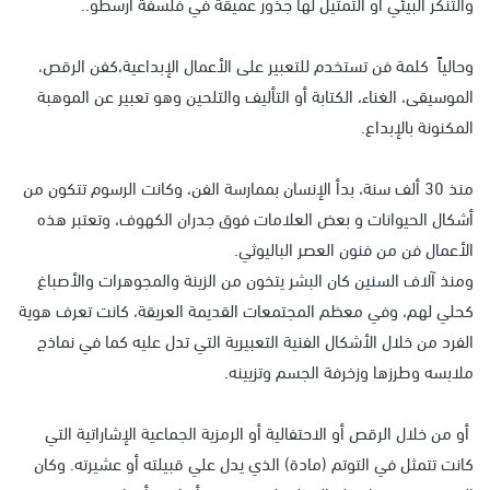
والتنكر البيئي أو التمثيل لها جذور عميقة في فلسفة أرسطو..
وحالياً كلمة فن تستخدم للتعبير على الأعمال الإبداعية،كفن الرقص،
الموسيقى، الغناء، الكتابة أو التأليف والتلحين وهو تعبير عن الموهبة
المكنونة بالإبداع.
منذ 30 ألف سنة، بدأ الإنسان بممارسة الفن، وكانت الرسوم تتكون من
أشكال الحيوانات و بعض العلامات فوق جدران الكهوف، وتعتبر هذه
الأعمال فن من فنون العصر الباليوثي.
ومنذ آلاف السنين كان البشر يتخون من الزينة والمجوهرات والأصباغ
كحلي لهم، وفي معظم المجتمعات القديمة العريقة، كانت تعرف هوية
الفرد من خلال الأشكال الفنية التعبيرية التي تدل عليه كما في نماذج
ملابسه وطرزها وزخرفة الجسم وتزيينه.
أو من خلال الرقص أو الاحتفالية أو الرمزية الجماعية الإشاراتية التي
كانت تتمثل في التوتم (مادة) الذي يدل علي قبيلته أو عشيرته. وكان