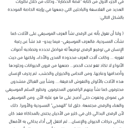
في الجزء الأول من كتابه "قصة الحضارة"، وذلك من خلال نظريات
العديد من الفلاسفة والباحثين التي جمعها في رؤيته الخاصة الموحدة
بالشكل التالي:
( ولنا أن نقول بأنه عن الرقص نشأ العزف الموسيقي على الآلات كما
نشأت المسرحية، فالعزف الموسيقي- فيما يبدو- قد نشأ عن رغبة
الإنسان في توقيع الرقص توقيعاً له فواصل تحدده وتصاحبه أصوات
تقويه … وكانت آلات العزف محدودة المدى والأداء، ولكنها من حيث
الأنواع لا تكاد تقع تحت الحصر… صنعها من قرون الحيوانات وجلودها
وأصدافها وعاجها، ومن النحاس والخيزران والخشب. ثم زخرف الإنسان
هذه الآلات بالألوان والنقوش الدقيقة…. ونشأ بين القبائل منشدون
محترفون كما نشأ بينهم الراقصون المحترفون. وتطور السلم الموسيقي
في غموض وخفوت حتى أصبح على ما هو عليه الآن. ومن الموسيقى
والغناء والرقص مجتمعة. خلق لنا "الهمجي" المسرحية والأوبرا. ذلك
لأن الرقص البدائي كان في كثير من الأحيان يختص بالمحاكاة فقد كان
يحاكي حركات الحيوان والإنسان... ثم انتقل إلى أداء يحاكي به الأفعال