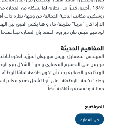
1849 ، أضيق كثيرًا في نظرته لما يشكله فن العمارة من أهمية و أسس و نظريات.
روسكين، فكانت الناحية الجمالية من وجهة نظره ذات أهم
إلا إذا كان “مزينا” بطريقة ما ، و هنا يكمن الفرق بين اله
لودفيج ميس فان دير روه، اعتقد بأن العمارة تبدأ عندما تض
المفاهيم الحديثة
المهندس المعماري لويس سوليفان المؤيد لفكرة لناطحات
مهيمن على التصميم المعماري و هو ” الشكل يتبع الوظيف
الهيكلية و الجمالية يجب أن تكون خاضعة تمامًا للوظائ
وجاءت كلمة “الوظيفة” على أنها تشمل جميع معايير استخ
جمالية و نفسية و ثقافية أيضاً
المواضيع
فن العمارة