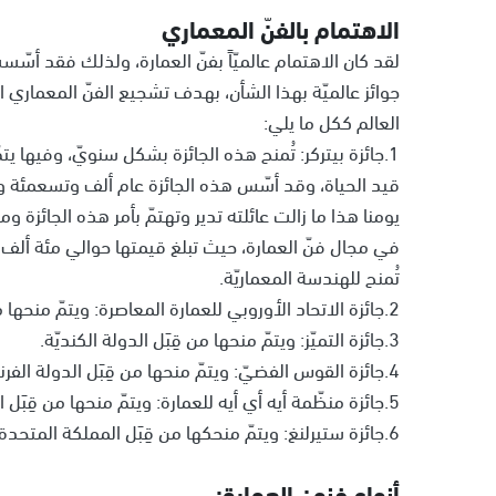
الاهتمام بالفنّ المعماري
لقد كان الاهتمام عالميّاً بفنّ العمارة، ولذلك فقد أسّس
جوائز عالميّة بهذا الشأن، بهدف تشجيع الفنّ المعماري
العالم ككل ما يلي:
1.جائزة بيتركر: تُمنح هذه الجائزة بشكل سنويّ، وفيها يت
قيد الحياة، وقد أسّس هذه الجائزة عام ألف وتسعمئة و
يومنا هذا ما زالت عائلته تدير وتهتمّ بأمر هذه الجائزة ومنح
في مجال فنّ العمارة، حيث تبلغ قيمتها حوالي مئة ألف دول
تُمنح للهندسة المعماريّة.
2.جائزة الاتحاد الأوروبي للعمارة المعاصرة: ويتمّ منحها من قِبَل الاتحاد الأوروبي.
3.جائزة التميّز: ويتمّ منحها من قِبَل الدولة الكنديّة.
4.جائزة القوس الفضيّ: ويتمّ منحها من قِبَل الدولة الفرنسيّة.
5.جائزة منظّمة أيه أي أيه للعمارة: ويتمّ منحها من قِبَل الولايات المتّحدة الأمريكيّة.
6.جائزة ستيرلنغ: ويتمّ منحكها من قِبَل المملكة المتحدة البريطانيّة.
أنواع فنون العمارة: