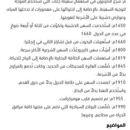
م: شرع الصينيون في استعمال سفينة جَنك، التي تستخدم الموجه
لتوجيه السفينة، بالإضافة إلى احتوائها على مقصورات لا تدخلها المياه،
وعوارض خشبية على الأشرعة لتقويتها.
1450م: استُخدمت السفن الخشبية وتكوّنت من ثلاثة أو أربعة صوارٍ
في عدد من الدول. 1660
1660م: استُعمِلت اليخوت من قبل تشارلز الثاني في إنجلترا.
1800م: أنشِأت سفن كليبروعُدّت السفن الشرعية الأكثر سرعة.
1819م: استعملت السفن الطاقة البخارية بالإضافة إلى الرياح للحركة.
1845م: صُمِّمت العابرة للمحيطات من الحديد، وكانت تُدفع بالمراوح
بدلاً من الأشرعة.
1910م: اعتمدت السفن على طاقة الديزل بدلاً من حرق الفحم،
واستُخدم النفط بدلاً من البخار.
. 1955م: تم تصميم قارب هوفركرافت.
1990م: صُمِّمت البواخر السياحية التي تضم على متنها كافة مرافق
الحياة من مطاعم، وغيرها.
المواضيع