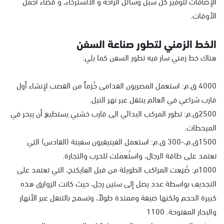
الإضافات لتوفير كل سبل وسائل الراحة و الالسترخاء، و قضاء أجمل
الأوقات.
الخط الزمني لتطور صناعة السفن
هناك خط زمني سار فيه تطور السفن كما يلي:
4000 ق.م: استعمل المصريون القدامى حُزماً من القصب لإنشاء أول
قارب شراعي في العالم ينتقل عبر نهر النيل.
2500ق.م: تطور المركب البدائي الى قارب خشبي يستطيع أن يبحر في
الميحطات.
1500ق.م،-300 ق.م: استعمل الفينيقيون سفينة (القادس) التي
تعتمد على طاقة الرجال، واستُعملت للحرب والتجارة.
1000م: صُنِعت المراكب الطويلة من قبل الفايكنج، التي تعتمد على
التجديف بواسطة عدد يصل إلى ستين رجل، حيث كانت الزوارق هذه
كبيرة الحجم ولكنها ضيقة وممتدة طولاً، وتسمح بالتنقل عبر الأنهار
والبحار المفتوحة. 1100