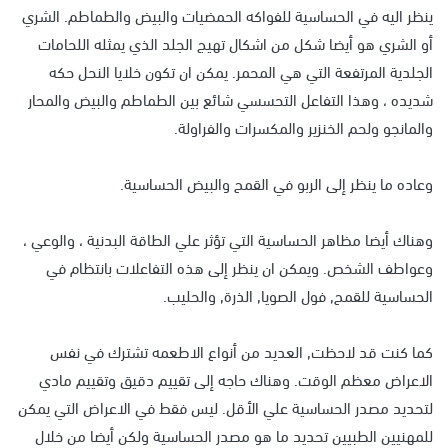
ينظر اليه في الحساسية للفواكه الحمضيات والبيض والطماطم. الشري
أو الشري هو أيضا شكل من اشكال تهيج الجلد الذي يمثله اللحامات
الجلدية المرتفعة التي هي المحمر. يمكن ان تكون خلايا النحل حكه
شديده ، وهذا التفاعل التحسسي شائع بين الطماطم والبيض والمحار
والمانجو ولحم الخنزير والمكسرات والفراولة.
وعاده ما ينظر إلى الربو في القمح والبيض الحساسية.
وهناك أيضا مظاهر الحساسية التي تؤثر علي الطاقة البدنية ، والوعي ،
وعواطف الشخص. ويمكن ان ينظر إلى هذه التفاعلات بانتظام في
الحساسية للقمح, فول الصويا, الذرة, والحليب.
كما كنت قد لاحظت, العديد من أنواع الاطعمه تشترك في نفس
الاعراض معظم الوقت. وهناك حاجه إلى تقييم دقيق وتقييم مادي
لتحديد مصدر الحساسية علي الأقل. ليس فقط في الاعراض التي يمكن
للمهنيين الطبيين تحديد ما هو مصدر الحساسية ولكن أيضا من خلال