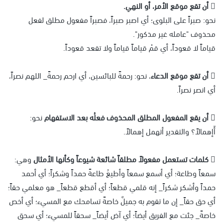

أن تقع موقع الأمر، أو النهي.
نحو: صبراً على البلوى؛ أي اصبر صبراً، فصبراً مفعول مطلق لفعل
محذوف "عامله غير مذكور".
قياماً لا قعوداً، أي قمْ قياماً قياماً ولا تقعد قعوداً.

أن تقع موقع الدعاء
، نحو: رحمةً للبائسين، أي ارحم رحمةً_ اللهم نصراً،
أي انصر نصراً.

أن يقع المفعول المطلق المحذوف فعلُه بعد الاستفهام
نحو:
أَإهمالاً؟ والتقدير أتهمل إهمالاً.
 كلمات تستعمل مفعولاً مطلقاً شائعة شيوعاً وكأنها الأمثال
وهي:
سمعاً وطاعة؛ أي أسمع سمعاً وأطيعُ طاعةً حمداً وشكراً؛ أي أحمد
حمداً وأشكر شكراً_ إنه قلمي قطعاً؛ أي أقطع قطعاً_ هو معلمي حقاً؛
أي حق حقاً_ إن ما تقوم به جميلٌ خاصةً تسامحك مع المسيء؛ أي أخص
خاصةً_ جئت مع الفريق أيضاً؛ أي آض أيضاً_ سحقاً للمسيء؛ أي سحق