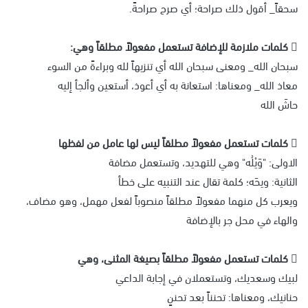
سحقاً_ أقول ذلك صراحة؛ أي صرح صراحةً.
 كلمات ملازمة للإضافة تستعمل مفعولاً مطلقاً وهي:
سبحان الله_ ومعنى سبحان الله أي تنزيهاً لله وبراءةً من السوء
معاذ الله_ ومعناها: استعانة به أي أعوذ، أستعين وألجأ إليه
حاشَ الله
 كلمات تستعمل مفعولاً مطلقاً ليس لها عامل من لفظها
الاولى: "وَيْلُه" وهي للتهديد، وتستعمل مضافة
الثانية: ويحَه؛ كلمة تقال عند التنبيه على خطأ
ويعرب كل منهما مفعولاً مطلقاً منصوباً لفعل مهمل، وهو مضاف،
والهاء في محل جر بالإضافة
 كلمات تستعمل مفعولاً مطلقاً بصيغة المثنى، وهي
لبيك وسعديك، وتستعملان في إجابة الداعي
حنانيك، ومعناها: تحنناً بعد تحننٍ