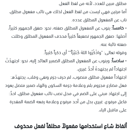
مطلق مبين للعدد، لأنه من لفظ الفعل.
أما مرتين فهي ليست من لفظ الفعل لذلك هي نائب مفعول مطلق،
ناب عن المفعول المطلق عدده.
- خامساً:
ينوب عن المفعول المطلق صفته، نحو: صفق الجمهور كثيراً،
أصلها: صفق الجمهور تصفيقاً كثيراً فحذف المفعول المطلق وظلت
صفته نائبة عنه.
وقوله تعالى: "واذْكُرُوا اللهَ كَـثيْرَاً"" أي ذكراً كثيراً.
- سادساً:
وينوب عن المفعول المطلق الضمير العائد إليه، نحو: اجتهدْتُ
اجتهاداً لم يجتهدهُ أحدٌ غيري.
اجتهاداً مفعول مطلق منصوب، لم حرف جزم ونفي وقلب، يجتهدْه:
فعل مضارع مجزوم بلم وعلامة جزمه السكون والهاء ضمير متصل يعود
إلى اجتهاد مبني على الضم في محل نصب نائب مفعول مطلق، احدٌ:
فاعل مرفوع، غيري بدل من أحد مرفوع وعلامة رفعه الضمة المقدرة
على ماقبل الياء.
ألفاظ شـاع استخدامها مفعولاً مطلقاً لفعل محذوف