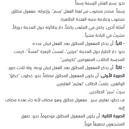
نحو: رسم الفنان الرسمة رسماً
رسماً: مصدر منصوب من لفظ الفعل "رسم"، وإعرابه: مفعول مطلق
منصوب وعلامة نصبه الفتحة الظاهرة.
أمثلة أخرى: ركض في الملعب ركضاً، دار بطائرته حول المدينة دوراناً،
مشيتُ في الباحة مشياً...
- ثانياً:
أن يذكر المفعول المطلق بعد الفعل لبيان عدده
نحو: دار الطيار حول المدينة "مرتين"، لمستُ الزهرة "لمسةً"، كرمت
المدرسة الطلاب المتفوقين "تكريمَين"
- ثالثاً:
أن يذكر المفعول المطلق بعد الفعل لبيان نوعه، وله ثلاث صور:
الصورة الأولى:
أن يكون المفعول المطلق مضافاً، نحو: خطوت "خطوَ"
الواثقين، علمتُ الطالب "تعليم" العارفين.
سرتُ "سير" الصالحين..
ف خطو، تعليم، سير : مفعول مطلق وهو مضاف لأنه جاء بعده مضاف
إليه.
الصورة الثانية:
أن يكون المفعول المطلق موصوفاً، نحو: صفق
المشجعون تصفيقاً قوياً.