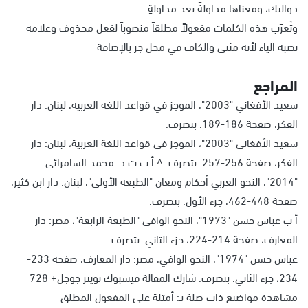
دواليك، ومعناها مداولةً بعد مداولةٍ
وتُعرَب هذه الكلمات مفعولاً مطلقاً منصوباً لفعل محذوف وعلامة
نصبه الياء لأنه مثنى والكاف في محل جر بالإضافة
المراجع
سعيد الأفغاني "2003"، الموجز في قواعد اللغة العربية، لبنان: دار
الفكر، صفحة 186-189. بتصرف.
سعيد الأفغاني "2003"، الموجز في قواعد اللغة العربية، لبنان: دار
الفكر، صفحة 256-257. بتصرف. ^ أ ب ت د. محمد السامرائي
"2014"، النحو العربي أحكام ومعان "الطبعة الأولى"، لبنان: دار ابن كثير،
صفحة 448-462، جزء الأول. بتصرف.
أ ب عباس حسن "1973"، النحو الوافي "الطبعة الرابعة"، مصر: دار
المعارف، صفحة 214-224، جزء الثاني. بتصرف.
عباس حسن "1974"، النحو الوافي، مصر: دار المعارف، صفحة 233-
234، جزء الثاني. بتصرف. شارك المقالة فيسبوك تويتر جوجل+ 728
مشاهدة مواضيع ذات صلة بـ: أمثلة على المفعول المطلق