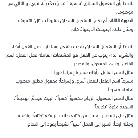
نلاحظ بأن المفعول المطلق "تصفيقاً" قد وُصفَ بأنه قوي، وبالتالي هو
موصوف.
الصورة الثالثة:
أن يكون المفعول المطلق مقروناً ب "ال" التعريف.
ومثال ذلك: اجتهدتُ الاجتهادَ كله.
نلاحظ أن المفعول المطلق ينصب بالفعل وبما ينوب عن الفعل أيضاً،
والشيء الذي ينوب عن الفعل هو المشتقات العاملة عمل الفعل: اسم
الفاعل، واسم المفعول، والمصدر
مثال لاسم الفاعل: رأيتك مسرعاً إسراعاً قوياً.
مسرعاً اسم الفاعل للفعل أسرع، وإسراعاً: مفعول مطلق منصوب
لعامله مسرعاً.
مثال لاسم المفعول: الزجاج مكسورٌ "كسراً"، البيت مهدمٌ "تهديماً"،
الشهيدُ مكرمٌ "تكريماً".
مثال على المصدر: عجبت من كتابة طلاب الروضة "كتابةً" واضحة.
ومثله ايضاً: السير إلى العمل "سيراً" نشيطاً يقود إلى النجاح.