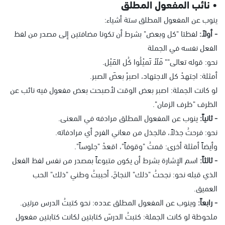
• نائب المفعول المطلق
ينوب عن المفعول المطلق ستة أشياء:
- أولاً:
لفظتا "كل وبعض" بشرط أن تكونا مضافتين إلى مصدر من لفظ
الفعل نفسه في الجملة
نحو: قوله تعالى"" فَلَاْ تَميْلُوا كُل المَيْل.
أمثلة: اجتهدْ كل الاجتهاد، اصبرْ بعضَ الصبر.
لو كانت الجملة: اصبر بعض الوقت لأصبحت بعض مفعول فيه نائب عن
الظرف "ظرف الزمان".
- ثانياً:
ينوب عن المفعول المطلق مرادفه في المعنى.
نحو: فرحتُ جذلاً، فالجذل من معاني الفرح أي مرادفاته.
وأيضاً أمثلة أخرى: قمتُ "وقوفاً"، اقعدْ "جلوساً".
- ثالثاً:
اسم الإشارة بشرط أن يكون متبوعاً بمصدر من نفس لفظ الفعل
الذي قبله نحو: نجحتُ "ذلك" النجاحَ، أحببتُ وطني "ذلك" الحب
العميق.
- رابعاً:
وينوب عن المفعول المطلق عدده: نحو كتبتُ الدرس مرتين.
ملحوظة لو كانت الجملة: كتبتُ الدرسَ كتابتين لكانت كتابتين مفعول